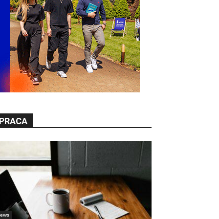
PRACA
ews