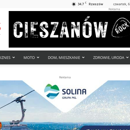
C
34.7
czwartek, 6
Rzeszów
Reklama
BIZNES
MOTO
DOM, MIESZKANIE
ZDROWIE, URODA
Reklama