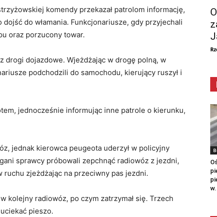
strzyżowskiej komendy przekazał patrolom informację,
O
ojść do włamania. Funkcjonariusze, gdy przyjechali
z
pu oraz porzucony towar.
J
Rz
raz drogi dojazdowe. Wjeżdżając w drogę polną, w
ariusze podchodzili do samochodu, kierujący ruszył i
tem, jednocześnie informując inne patrole o kierunku,
óz, jednak kierowca peugeota uderzył w policyjny
B
igani sprawcy próbowali zepchnąć radiowóz z jezdni,
Oś
pi
w ruchu zjeżdżając na przeciwny pas jezdni.
pi
w.
w kolejny radiowóz, po czym zatrzymał się. Trzech
uciekać pieszo.