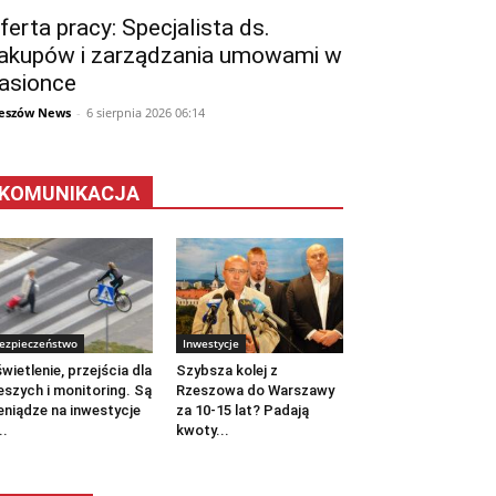
ferta pracy: Specjalista ds.
akupów i zarządzania umowami w
asionce
eszów News
-
6 sierpnia 2026 06:14
KOMUNIKACJA
ezpieczeństwo
Inwestycje
wietlenie, przejścia dla
Szybsza kolej z
eszych i monitoring. Są
Rzeszowa do Warszawy
eniądze na inwestycje
za 10-15 lat? Padają
..
kwoty...