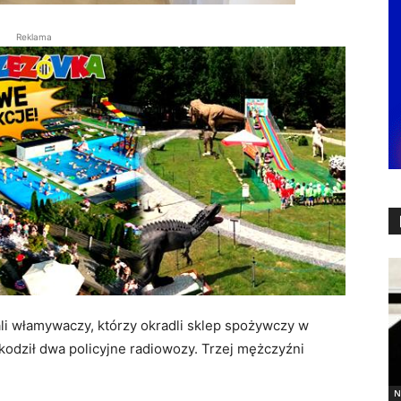
Reklama
li włamywaczy, którzy okradli sklep spożywczy w
odził dwa policyjne radiowozy. Trzej mężczyźni
N