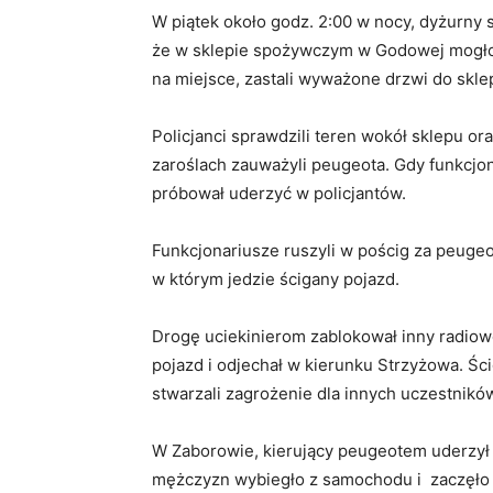
W piątek około godz. 2:00 w nocy, dyżurny 
że w sklepie spożywczym w Godowej mogło d
na miejsce, zastali wyważone drzwi do skle
Policjanci sprawdzili teren wokół sklepu o
zaroślach zauważyli peugeota. Gdy funkcjon
próbował uderzyć w policjantów.
Funkcjonariusze ruszyli w pościg za peugeo
w którym jedzie ścigany pojazd.
Drogę uciekinierom zablokował inny radiow
pojazd i odjechał w kierunku Strzyżowa. Śc
stwarzali zagrożenie dla innych uczestnikó
W Zaborowie, kierujący peugeotem uderzył 
mężczyzn wybiegło z samochodu i zaczęło 