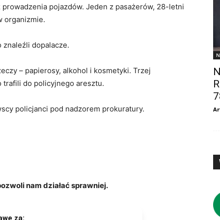
z prowadzenia pojazdów. Jeden z pasażerów, 28-letni
w organizmie.
 znaleźli dopalacze.
N
eczy – papierosy, alkohol i kosmetyki. Trzej
N
R
rafili do policyjnego aresztu.
7
scy policjanci pod nadzorem prokuratury.
Ar
zwoli nam działać sprawniej.
awę za: