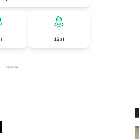
ł
15 zł
Reklama