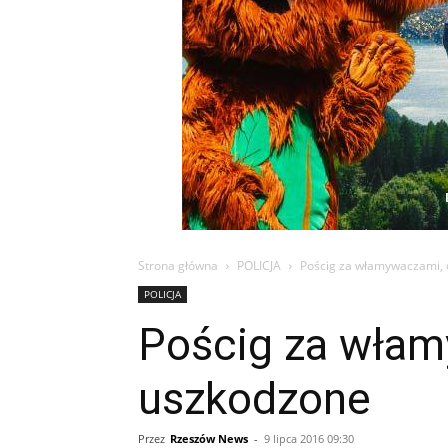
Strona główna
POLICJA
Pościg za włamywaczami, 
POLICJA
Pościg za włam
uszkodzone
Przez
Rzeszów News
-
9 lipca 2016 09:30