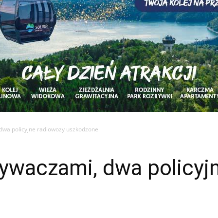
dwa policyjne radiowozy uszkodzone
ywaczami, dwa policyj