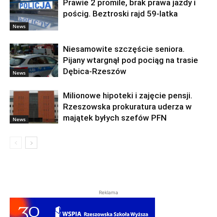
Prawie 2 promile, brak prawa jazdy i
pościg. Beztroski rajd 59-latka
News
Niesamowite szczęście seniora.
Pijany wtargnął pod pociąg na trasie
Dębica-Rzeszów
News
Milionowe hipoteki i zajęcie pensji.
Rzeszowska prokuratura uderza w
majątek byłych szefów PFN
News
Reklama