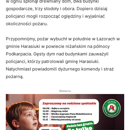
w ogniu spłonął drewniany dom, dwa budynki
gospodarcze, trzy stodoły i obora. Dopiero dzisiaj
policjanci mogli rozpocząć oględziny i wyjaśniać
okoliczności pożaru.
Przypomnijmy, pożar wybuchł w południe w Łazorach w
gminie Harasiuki w powiecie niżańskim na północy
Podkarpacia. Gęsty dym nad budynkami zauważyli
policjanci, którzy patrolowali gminę Harasiuki.
Natychmiast powiadomili dyżurnego komendy i straż
pożarną.
Reklama