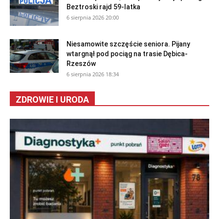
Beztroski rajd 59-latka
6 sierpnia 2026 20:00
Niesamowite szczęście seniora. Pijany
wtargnął pod pociąg na trasie Dębica-
Rzeszów
6 sierpnia 2026 18:34
ZDROWIE I URODA