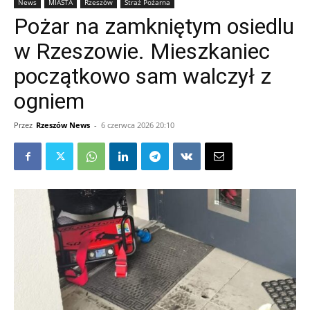
News
MIASTA
Rzeszów
Straż Pożarna
Pożar na zamkniętym osiedlu
w Rzeszowie. Mieszkaniec
początkowo sam walczył z
ogniem
Przez
Rzeszów News
-
6 czerwca 2026 20:10