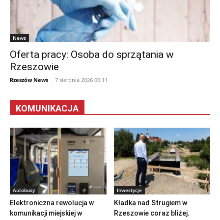
News
Oferta pracy: Osoba do sprzątania w
Rzeszowie
Rzeszów News
-
7 sierpnia 2026 06:11
KOMUNIKACJA
Autobusy
Inwestycje
Elektroniczna rewolucja w
Kładka nad Strugiem w
komunikacji miejskiej w
Rzeszowie coraz bliżej.