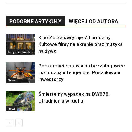
PODOBNE ARTYKUŁY
WIĘCEJ OD AUTORA
Kino Zorza świętuje 70 urodziny.
Kultowe filmy na ekranie oraz muzyka
na żywo
Co, gdzie, kiedy
Podkarpacie stawia na bezzałogowce
i sztuczną inteligencję. Poszukiwani
inwestorzy
News
Śmiertelny wypadek na DW878.
Utrudnienia w ruchu
News