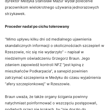
dyrektor Medyka Stanisław Mazur wydał polecenie
pracownikom wielokrotnego używania jednorazowych
strzykawek.
Proceder nadal po cichu tolerowany
“Mimo upływu kilku dni od medialnego ujawnienia
skandalicznych informacji o okolicznościach szczepień w
Rzeszowie, nic się nie wydarzyło” – napisał w
niedzielnym oświadczeniu Grzegorz Braun. Jego
zdaniem zapowiedź kontroli NFZ “jest kpiną z
mieszkańców Podkarpacia”, a sanepid powinien
zatrzymać szczepienia w Medyku do czasu wyjaśnienia
“afery szczepionkowej” w Rzeszowie.
Braun uważa, że także organy ścigania powinny
natychmiast poinformować o wszczęciu postępowań,
podjętych przez nie krokach, by “nie doszło do