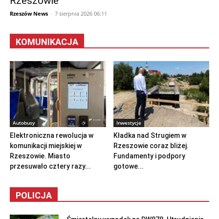
Rzeszowie
Rzeszów News
-
7 sierpnia 2026 06:11
KOMUNIKACJA
Autobusy
Inwestycje
Elektroniczna rewolucja w
Kładka nad Strugiem w
komunikacji miejskiej w
Rzeszowie coraz bliżej.
Rzeszowie. Miasto
Fundamenty i podpory
przesuwało cztery razy...
gotowe...
POLICJA