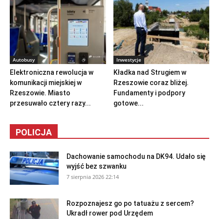
Autobusy
Inwestycje
Elektroniczna rewolucja w
Kładka nad Strugiem w
komunikacji miejskiej w
Rzeszowie coraz bliżej.
Rzeszowie. Miasto
Fundamenty i podpory
przesuwało cztery razy...
gotowe...
POLICJA
Dachowanie samochodu na DK94. Udało się
wyjść bez szwanku
7 sierpnia 2026 22:14
Rozpoznajesz go po tatuażu z sercem?
Ukradł rower pod Urzędem