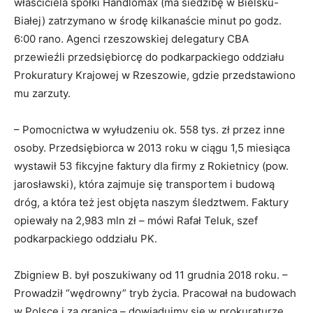
właściciela spółki Handlomax (ma siedzibę w Bielsku-
Białej) zatrzymano w środę kilkanaście minut po godz.
6:00 rano. Agenci rzeszowskiej delegatury CBA
przewieźli przedsiębiorcę do podkarpackiego oddziału
Prokuratury Krajowej w Rzeszowie, gdzie przedstawiono
mu zarzuty.
– Pomocnictwa w wyłudzeniu ok. 558 tys. zł przez inne
osoby. Przedsiębiorca w 2013 roku w ciągu 1,5 miesiąca
wystawił 53 fikcyjne faktury dla firmy z Rokietnicy (pow.
jarosławski), która zajmuje się transportem i budową
dróg, a która też jest objęta naszym śledztwem. Faktury
opiewały na 2,983 mln zł – mówi Rafał Teluk, szef
podkarpackiego oddziału PK.
Zbigniew B. był poszukiwany od 11 grudnia 2018 roku. –
Prowadził “wędrowny” tryb życia. Pracował na budowach
w Polsce i za granicą – dowiadujmy się w prokuraturze.