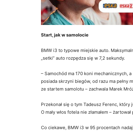
Start, jak w samolocie
BMW i3 to typowe miejskie auto. Maksymaln
„setki” auto rozpędza się w 7,2 sekundy.
– Samochód ma 170 koni mechanicznych, a za
posiada skrzyni biegów, od razu ma pełny 
ze startem samolotu – zachwala Marek Mró
Przekonał się o tym Tadeusz Ferenc, który 
O mały włos fotela nie złamałem – żartował
Co ciekawe, BMW i3 w 95 procentach nadaje