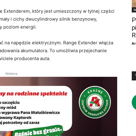
N
 Extenderem, który jest umieszczony w tylnej części
 mały i cichy dwucylindrowy silnik benzynowy,
P
p
y poziom energii.
R
ać na napędzie elektrycznym. Range Extender włącza
Ar
ładowania akumulatora. To umożliwia przejechanie
iciele producenta auta.
Reklama