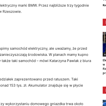
ektryczny marki BMW. Przez najbliższe trzy tygodnie
Rz
 w Rzeszowie.
kupimy samochód elektryczny, ale uważamy, że przed
ie zanieczyszczają środowiska. W planach mamy kupno
A
El
także taki samochód – mówi Katarzyna Pawlak z biura
w 
Rz
pr
działek zaprezentowano przed ratuszem. Taki
ad 153 tys. zł. Akumulator znajduje się w płycie
rzy wykorzystaniu domowego gniazdka trwa około