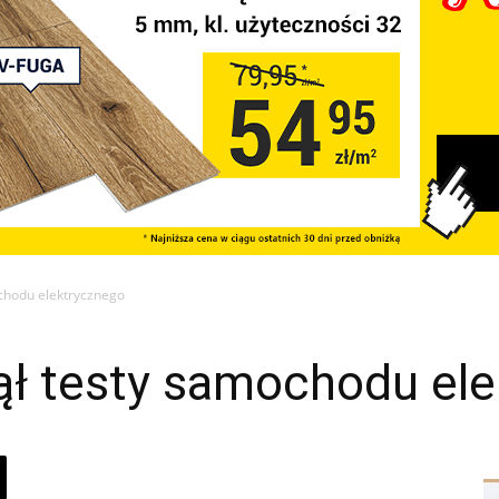
chodu elektrycznego
ął testy samochodu el