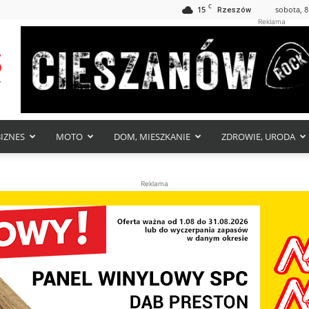
C
15
sobota, 8
Rzeszów
Reklama
BIZNES
MOTO
DOM, MIESZKANIE
ZDROWIE, URODA
Reklama