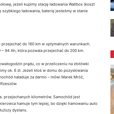
ołowę, jeżeli kupimy stację ładowania Wallbox (koszt
ję szybkiego ładowania, baterię jesteśmy w stanie
e przejechać do 160 km w optymalnych warunkach.
 – 94 Ah, która pozwala przejechać do 200 km.
watogodzin prądu, co w przeliczeniu na złotówki
imy ok. 6 zł. Jeżeli ktoś w domu do pozyskiwania
amochód naładuje za darmo – mówi Marek Mróź,
 Rzeszów.
tys. przejechanych kilometrów. Samochód jest
j kierowca hamuje tym lepiej, bo dzięki hamowaniu auto
łuższy dystans.