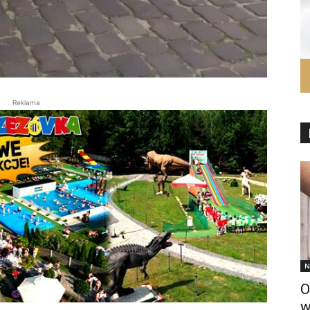
Reklama
N
O
w