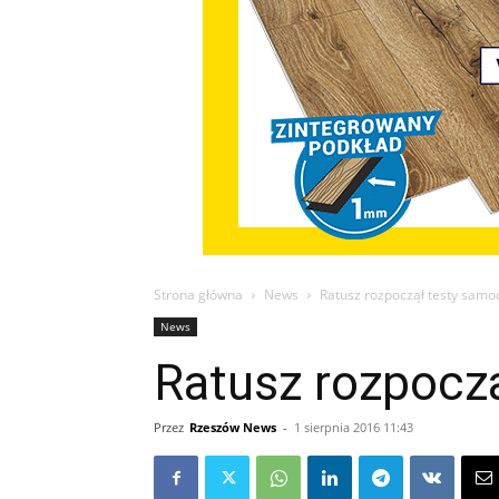
Strona główna
News
Ratusz rozpoczął testy samo
News
Ratusz rozpocz
Przez
Rzeszów News
-
1 sierpnia 2016 11:43