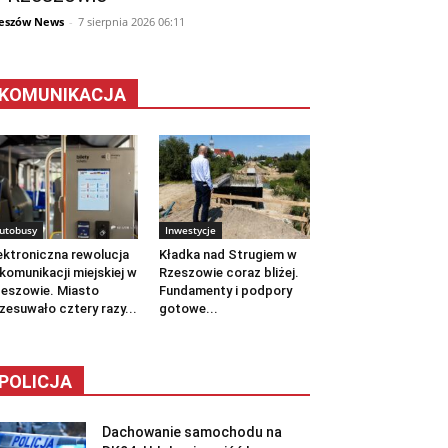
eszów News
-
7 sierpnia 2026 06:11
KOMUNIKACJA
utobusy
Inwestycje
ektroniczna rewolucja
Kładka nad Strugiem w
komunikacji miejskiej w
Rzeszowie coraz bliżej.
eszowie. Miasto
Fundamenty i podpory
zesuwało cztery razy...
gotowe...
POLICJA
Dachowanie samochodu na