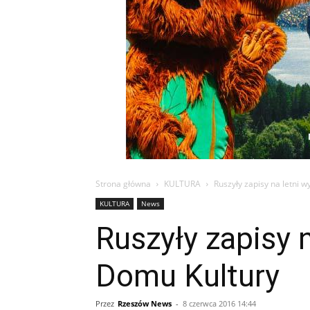
Strona główna
KULTURA
Ruszyły zapisy na letni
KULTURA
News
Ruszyły zapisy
Domu Kultury
Przez
Rzeszów News
-
8 czerwca 2016 14:44