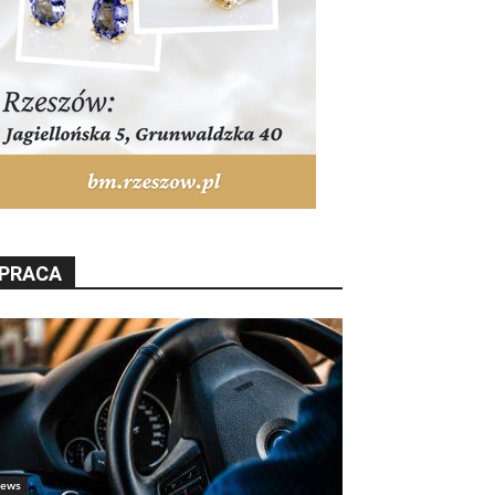
PRACA
ews