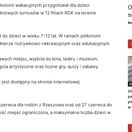
olonii wakacyjnych przygotował dla dzieci
O
niowych turnusów w 12 filiach RDK na terenie
s
Rz
 do dzieci w wieku 7-12 lat. W ramach półkolonii
rakterze rozrywkowo-rekreacyjnym oraz edukacyjnym.
awych miejsc, wyjścia do kina, teatru i muzeum,
ia artystyczne oraz liczne gry, quizy i zabawy.
est dostępny na stronie internetowej
B
Oś
pi
pi
czerwca dla rodzin z Rzeszowa oraz od 27 czerwca do
w.
ść miejsc ograniczona, a maksymalna liczba dzieci w