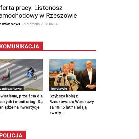
ferta pracy: Listonosz
amochodowy w Rzeszowie
eszów News
-
5 sierpnia 2026 06:14
KOMUNIKACJA
ezpieczeństwo
Inwestycje
wietlenie, przejścia dla
Szybsza kolej z
eszych i monitoring. Są
Rzeszowa do Warszawy
eniądze na inwestycje
za 10-15 lat? Padają
..
kwoty...
POLICJA