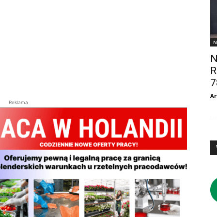
N
N
R
7
Ar
Reklama