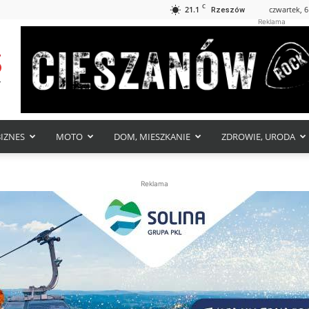
C
21.1
czwartek, 6
Rzeszów
Reklama
BIZNES
MOTO
DOM, MIESZKANIE
ZDROWIE, URODA
Reklama