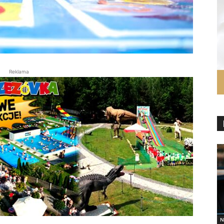
Reklama
N