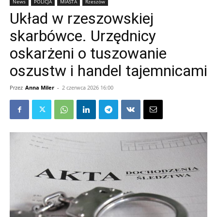
News
POLICJA
MIASTA
Rzeszów
Układ w rzeszowskiej
skarbówce. Urzędnicy
oskarżeni o tuszowanie
oszustw i handel tajemnicami
Przez
Anna Miler
-
2 czerwca 2026 16:00