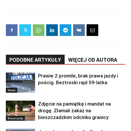
PODOBNE ARTYKUŁY
WIĘCEJ OD AUTORA
Prawie 2 promile, brak prawa jazdy i
pościg. Beztroski rajd 59-latka
News
Zdjęcie na pamiątkę i mandat na
drogę. Złamali zakaz na
bieszczadzkim odcinku granicy
Bieszczady