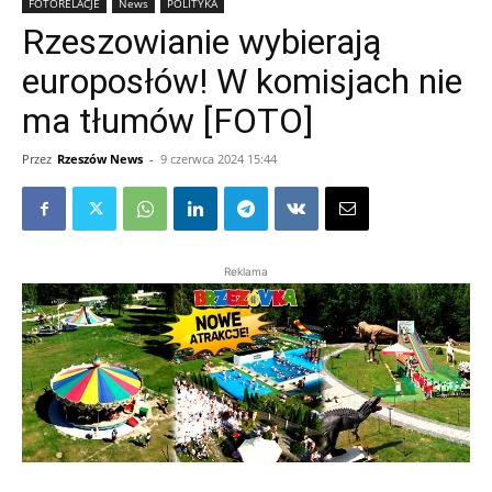
FOTORELACJE
News
POLITYKA
Rzeszowianie wybierają
europosłów! W komisjach nie
ma tłumów [FOTO]
Przez
Rzeszów News
-
9 czerwca 2024 15:44
Reklama