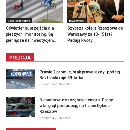
Bezpieczeństwo
Inwestycje
Oświetlenie, przejścia dla
Szybsza kolej z Rzeszowa do
pieszych i monitoring. Są
Warszawy za 10-15 lat?
pieniądze na inwestycje w...
Padają kwoty...
POLICJA
Prawie 2 promile, brak prawa jazdy i pościg.
Beztroski rajd 59-latka
6 sierpnia 2026 20:00
Niesamowite szczęście seniora. Pijany
wtargnął pod pociąg na trasie Dębica-
Rzeszów
6 sierpnia 2026 18:34