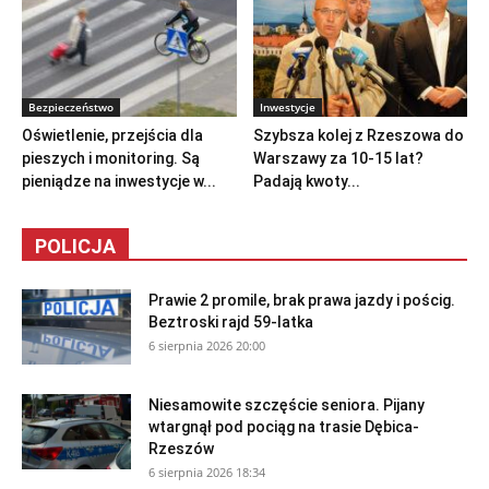
Bezpieczeństwo
Inwestycje
Oświetlenie, przejścia dla
Szybsza kolej z Rzeszowa do
pieszych i monitoring. Są
Warszawy za 10-15 lat?
pieniądze na inwestycje w...
Padają kwoty...
POLICJA
Prawie 2 promile, brak prawa jazdy i pościg.
Beztroski rajd 59-latka
6 sierpnia 2026 20:00
Niesamowite szczęście seniora. Pijany
wtargnął pod pociąg na trasie Dębica-
Rzeszów
6 sierpnia 2026 18:34