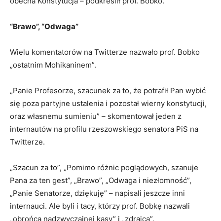
obecna Konstytucja – podkreślił prof. Bobko.
“Brawo”, “Odwaga”
Wielu komentatorów na Twitterze nazwało prof. Bobko
„ostatnim Mohikaninem”.
„Panie Profesorze, szacunek za to, że potrafił Pan wybić
się poza partyjne ustalenia i pozostał wierny konstytucji,
oraz własnemu sumieniu” – skomentował jeden z
internautów na profilu rzeszowskiego senatora PiS na
Twitterze.
„Szacun za to”, „Pomimo różnic poglądowych, szanuje
Pana za ten gest”, „Brawo”, „Odwaga i niezłomność”,
„Panie Senatorze, dziękuję” – napisali jeszcze inni
internauci. Ale byli i tacy, którzy prof. Bobkę nazwali
„obrońcą nadzwyczajnej kasy” i „zdrajcą”.