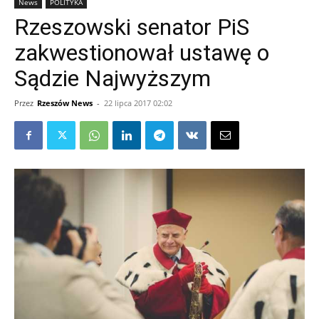
News
POLITYKA
Rzeszowski senator PiS
zakwestionował ustawę o
Sądzie Najwyższym
Przez
Rzeszów News
-
22 lipca 2017 02:02