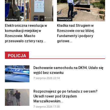
Autobusy
Inwestycje
Elektroniczna rewolucja w
Kładka nad Strugiem w
komunikacji miejskiej w
Rzeszowie coraz bliżej.
Rzeszowie. Miasto
Fundamenty i podpory
przesuwało cztery razy...
gotowe...
POLICJA
Dachowanie samochodu na DK94. Udało się
wyjść bez szwanku
7 sierpnia 2026 22:14
Rozpoznajesz go po tatuażu z sercem?
Ukradł rower pod Urzędem
Marszałkowskim...
7 sierpnia 2026 17:30