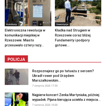
Autobusy
Inwestycje
Elektroniczna rewolucja w
Kładka nad Strugiem w
komunikacji miejskiej w
Rzeszowie coraz bliżej.
Rzeszowie. Miasto
Fundamenty i podpory
przesuwało cztery razy...
gotowe...
POLICJA
Rozpoznajesz go po tatuażu z sercem?
Ukradł rower pod Urzędem
Marszałkowskim...
7 sierpnia 2026 17:30
Najpierw koncert Zenka Martyniuka, później
wypadek. Pijana kierująca uciekła z miejsca...
7 sierpnia 2026 16:00