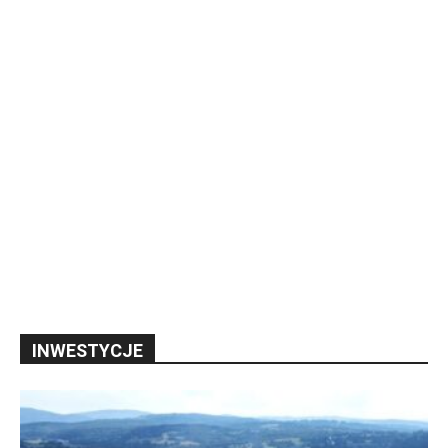
INWESTYCJE