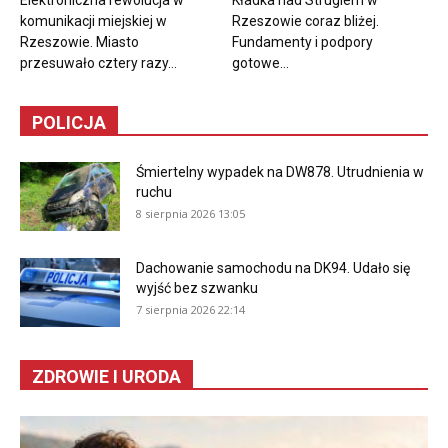
Elektroniczna rewolucja w
Kładka nad Strugiem w
komunikacji miejskiej w
Rzeszowie coraz bliżej.
Rzeszowie. Miasto
Fundamenty i podpory
przesuwało cztery razy...
gotowe...
POLICJA
Śmiertelny wypadek na DW878. Utrudnienia w
ruchu
8 sierpnia 2026 13:05
Dachowanie samochodu na DK94. Udało się
wyjść bez szwanku
7 sierpnia 2026 22:14
ZDROWIE I URODA