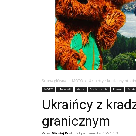
Strona główna
MOTO
Ukraińcy z kradzionymi jed
MOTO
Motocykl
News
Podkarpacie
Rower
Służb
Ukraińcy z krad
granicznym
Przez
Mikołaj Król
-
21 października 2025 12:59