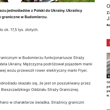
O
zu jednośladów z Polski do Ukrainy. Ukraińcy
z
ie graniczne w Budomierzu.
J
Rz
ok. 17,5 tys. złotych.
 granicznym w Budomierzu funkcjonariusze Straży
atela Ukrainy. Mężczyzna podróżował pojazdem marki
wej wozu przewoził rower elektryczny marki Flyer.
B
Oś
dnośladu okazało się, że jest on poszukiwany przez
pi
 Bieszczadzkiego Oddziału Straży Granicznej.
pi
w.
ano w charakterze świadka. Strażnicy graniczni