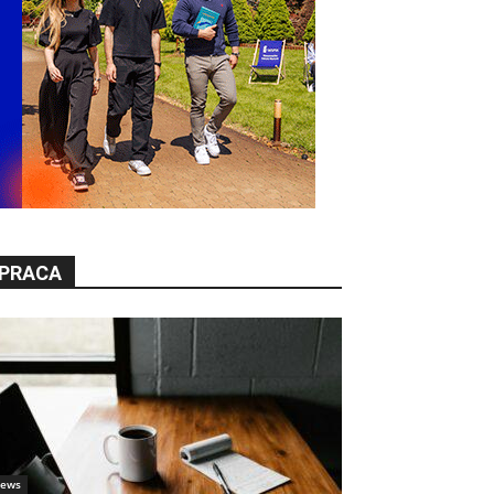
PRACA
ews