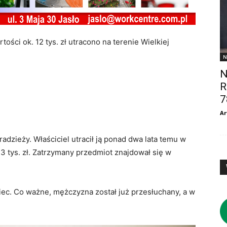
rtości ok. 12 tys. zł utracono na terenie Wielkiej
N
N
R
7
Ar
dzieży. Właściciel utracił ją ponad dwa lata temu w
 tys. zł. Zatrzymany przedmiot znajdował się w
niec. Co ważne, mężczyzna został już przesłuchany, a w