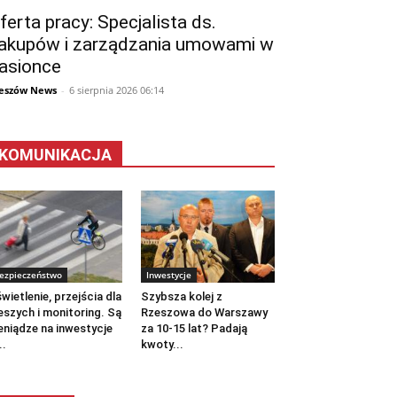
ferta pracy: Specjalista ds.
akupów i zarządzania umowami w
asionce
eszów News
-
6 sierpnia 2026 06:14
KOMUNIKACJA
ezpieczeństwo
Inwestycje
wietlenie, przejścia dla
Szybsza kolej z
eszych i monitoring. Są
Rzeszowa do Warszawy
eniądze na inwestycje
za 10-15 lat? Padają
..
kwoty...