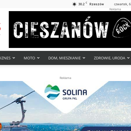
C
30.2
czwartek, 6
Rzeszów
Reklama
BIZNES
MOTO
DOM, MIESZKANIE
ZDROWIE, URODA
Reklama