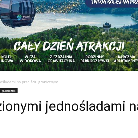
nośladami na przejściu granicznym
a graniczna
zionymi jednośladami n