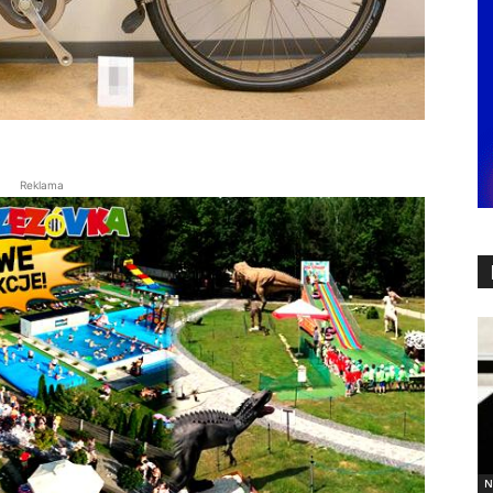
Reklama
N