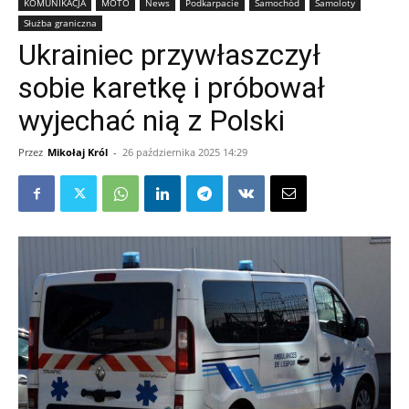
KOMUNIKACJA
MOTO
News
Podkarpacie
Samochód
Samoloty
Służba graniczna
Ukrainiec przywłaszczył
sobie karetkę i próbował
wyjechać nią z Polski
Przez
Mikołaj Król
-
26 października 2025 14:29