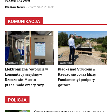
Rzeszowie
Rzeszów News
-
7 sierpnia 2026 06:11
KOMUNIKACJA
Autobusy
Inwestycje
Elektroniczna rewolucja w
Kładka nad Strugiem w
komunikacji miejskiej w
Rzeszowie coraz bliżej.
Rzeszowie. Miasto
Fundamenty i podpory
przesuwało cztery razy...
gotowe...
POLICJA