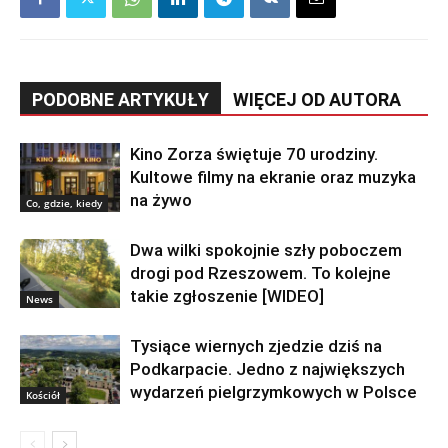
PODOBNE ARTYKUŁY
WIĘCEJ OD AUTORA
Kino Zorza świętuje 70 urodziny.
Kultowe filmy na ekranie oraz muzyka
na żywo
Co, gdzie, kiedy
Dwa wilki spokojnie szły poboczem
drogi pod Rzeszowem. To kolejne
takie zgłoszenie [WIDEO]
News
Tysiące wiernych zjedzie dziś na
Podkarpacie. Jedno z największych
wydarzeń pielgrzymkowych w Polsce
Kościół