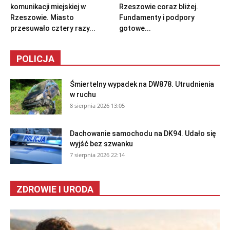
komunikacji miejskiej w
Rzeszowie coraz bliżej.
Rzeszowie. Miasto
Fundamenty i podpory
przesuwało cztery razy...
gotowe...
POLICJA
Śmiertelny wypadek na DW878. Utrudnienia
w ruchu
8 sierpnia 2026 13:05
Dachowanie samochodu na DK94. Udało się
wyjść bez szwanku
7 sierpnia 2026 22:14
ZDROWIE I URODA