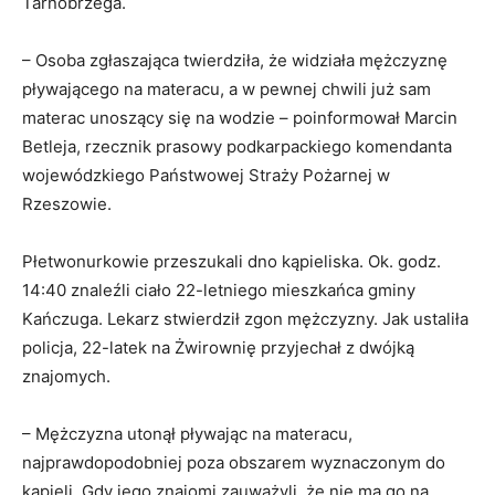
Tarnobrzega.
– Osoba zgłaszająca twierdziła, że widziała mężczyznę
pływającego na materacu, a w pewnej chwili już sam
materac unoszący się na wodzie – poinformował Marcin
Betleja, rzecznik prasowy podkarpackiego komendanta
wojewódzkiego Państwowej Straży Pożarnej w
Rzeszowie.
Płetwonurkowie przeszukali dno kąpieliska. Ok. godz.
14:40 znaleźli ciało 22-letniego mieszkańca gminy
Kańczuga. Lekarz stwierdził zgon mężczyzny. Jak ustaliła
policja, 22-latek na Żwirownię przyjechał z dwójką
znajomych.
– Mężczyzna utonął pływając na materacu,
najprawdopodobniej poza obszarem wyznaczonym do
kąpieli. Gdy jego znajomi zauważyli, że nie ma go na