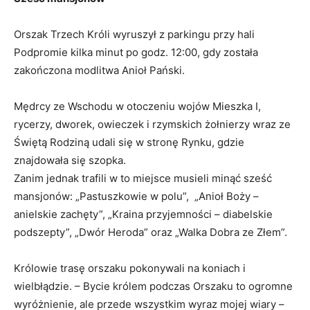
Orszak Trzech Króli wyruszył z parkingu przy hali
Podpromie kilka minut po godz. 12:00, gdy została
zakończona modlitwa Anioł Pański.
Mędrcy ze Wschodu w otoczeniu wojów Mieszka I,
rycerzy, dworek, owieczek i rzymskich żołnierzy wraz ze
Świętą Rodziną udali się w stronę Rynku, gdzie
znajdowała się szopka.
Zanim jednak trafili w to miejsce musieli minąć sześć
mansjonów: „Pastuszkowie w polu”, „Anioł Boży –
anielskie zachęty”, „Kraina przyjemności – diabelskie
podszepty”, „Dwór Heroda” oraz „Walka Dobra ze Złem”.
Królowie trasę orszaku pokonywali na koniach i
wielbłądzie. – Bycie królem podczas Orszaku to ogromne
wyróżnienie, ale przede wszystkim wyraz mojej wiary –