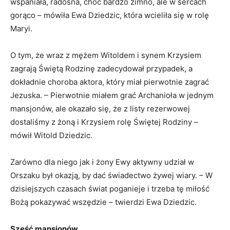
wspaniała, radosna, choć bardzo zimno, ale w sercach
gorąco – mówiła Ewa Dziedzic, która wcieliła się w rolę
Maryi.
O tym, że wraz z mężem Witoldem i synem Krzysiem
zagrają Świętą Rodzinę zadecydował przypadek, a
dokładnie choroba aktora, który miał pierwotnie zagrać
Jezuska. – Pierwotnie miałem grać Archanioła w jednym
mansjonów, ale okazało się, że z listy rezerwowej
dostaliśmy z żoną i Krzysiem rolę Świętej Rodziny –
mówił Witold Dziedzic.
Zarówno dla niego jak i żony Ewy aktywny udział w
Orszaku był okazją, by dać świadectwo żywej wiary. – W
dzisiejszych czasach świat poganieje i trzeba tę miłość
Bożą pokazywać wszędzie – twierdzi Ewa Dziedzic.
Sześć mansjonów