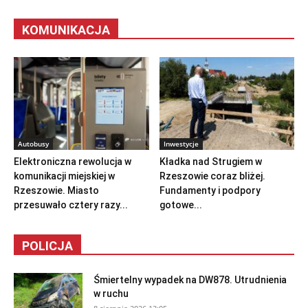
KOMUNIKACJA
Autobusy
Inwestycje
Elektroniczna rewolucja w
Kładka nad Strugiem w
komunikacji miejskiej w
Rzeszowie coraz bliżej.
Rzeszowie. Miasto
Fundamenty i podpory
przesuwało cztery razy...
gotowe...
POLICJA
Śmiertelny wypadek na DW878. Utrudnienia
w ruchu