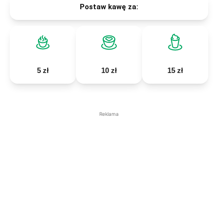
Postaw kawę za:
5 zł
10 zł
15 zł
Reklama