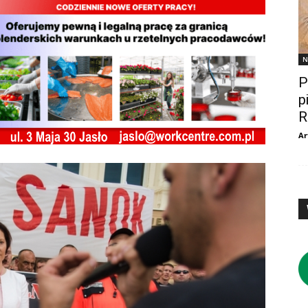
N
P
p
R
Ar