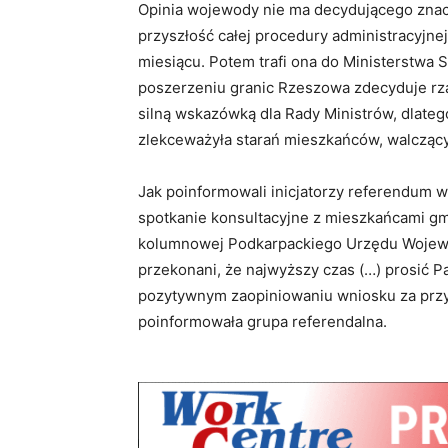
Opinia wojewody nie ma decydującego znac
przyszłość całej procedury administracyjne
miesiącu. Potem trafi ona do Ministerstwa S
poszerzeniu granic Rzeszowa zdecyduje rząd
silną wskazówką dla Rady Ministrów, dlateg
zlekceważyła starań mieszkańców, walcząc
Jak poinformowali inicjatorzy referendum 
spotkanie konsultacyjne z mieszkańcami gmi
kolumnowej Podkarpackiego Urzędu Wojewód
przekonani, że najwyższy czas (…) prosić P
pozytywnym zaopiniowaniu wniosku za prz
poinformowała grupa referendalna.