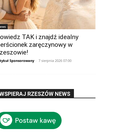
ews
owiedz TAK i znajdź idealny
ierścionek zaręczynowy w
zeszowie!
tykuł Sponsorowany
-
7 sierpnia 2026 07:00
WSPIERAJ RZESZÓW NEWS