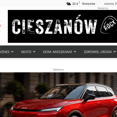
C
22.4
sobota, 8
Rzeszów
Reklama
BIZNES
MOTO
DOM, MIESZKANIE
ZDROWIE, URODA
Reklama