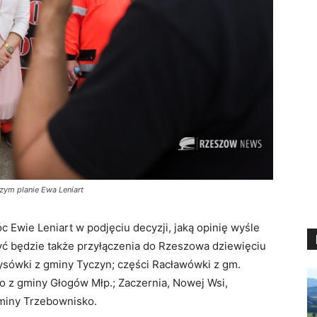
zym planie Ewa Leniart
Ewie Leniart w podjęciu decyzji, jaką opinię wyśle
ć będzie także przyłączenia do Rzeszowa dziewięciu
tysówki z gminy Tyczyn; części Racławówki z gm.
 z gminy Głogów Młp.; Zaczernia, Nowej Wsi,
gminy Trzebownisko.