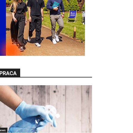
PRACA
ews