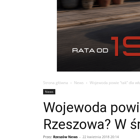
Strona główna
News
Wojewoda powie “tak” dla wł
News
Wojewoda powie
Rzeszowa? W śr
Przez
Rzeszów News
-
22 kwietnia 2018 20:14