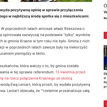
O
 wyda pozytywną opinię w sprawie przyłączenia
w
ego w najbliższą środę spotka się z mieszkańcami.
Rz
. W poprzednich latach wniosek władz Rzeszowa o
ta opiniowała zazwyczaj na podstawie “tylko” wyników
ch w gminie Krasne w tym roku nie było. Gmina z nich
acji w poprzednich latach zawsze były na niekorzyść
zucaniem pieniędzy w błoto.
eszkańców, która walczy o to, by gmina została
A
wania w tej sprawie referendum.
13 kwietnia przed
El
 na rzecz połączenia Krasnego ze stolicą
w 
Rz
ewodą Ewą Leniart, którą prosili, by wydała pozytywną
pr
. Leniart obiecała, że “‘rzetelnie przeanalizuje całą