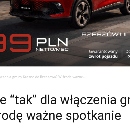
ączenia gminy Krasne do Rzeszowa? W środę ważne...
 “tak” dla włączenia g
odę ważne spotkanie