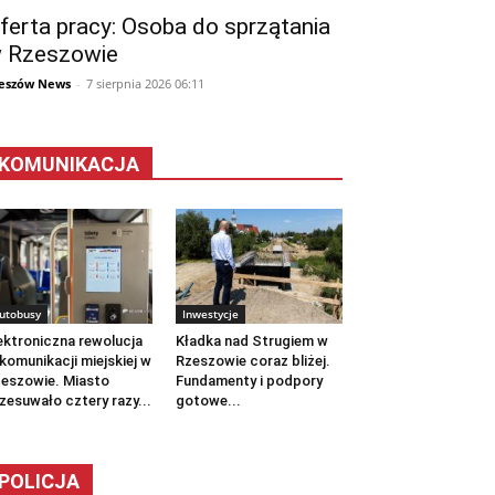
ferta pracy: Osoba do sprzątania
 Rzeszowie
eszów News
-
7 sierpnia 2026 06:11
KOMUNIKACJA
utobusy
Inwestycje
ektroniczna rewolucja
Kładka nad Strugiem w
komunikacji miejskiej w
Rzeszowie coraz bliżej.
eszowie. Miasto
Fundamenty i podpory
zesuwało cztery razy...
gotowe...
POLICJA