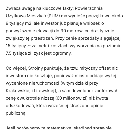
Zwraca uwagę na kluczowe fakty: Powierzchnia
Użytkowa Mieszkań (PUM) ma wynieść początkowo około
9 tysięcy
m2
, ale inwestor już planuje wniosek o
podwyższenie elewacji do 30 metrów, co drastycznie
zwiększy tę przestrzeń
.
Przy cenie sprzedaży sięgającej
15 tysięcy zł za metr i kosztach wytworzenia na poziomie
7,5 tysiąca zł, zysk jest ogromny
.
Co więcej, Strojny punktuje, że tzw. mityczny offset nic
inwestora nie kosztuje, ponieważ miasto oddaje wyżej
wycenione nieruchomości (w tym działki przy
Krakowskiej i Litewskiej), a sam deweloper zaoferował
cenę dwukrotnie niższą (60 milionów zł) niż kwota
odszkodowań, którą wcześniej straszono opinię
publiczną
.
Jeśli porównamy tę matematykę, skądinąd sprawnie