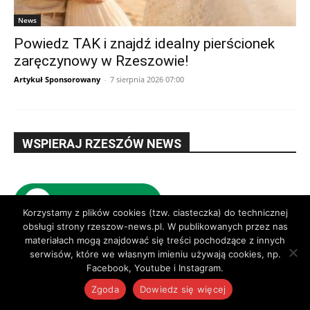
News
Powiedz TAK i znajdź idealny pierścionek
zaręczynowy w Rzeszowie!
Artykuł Sponsorowany
-
7 sierpnia 2026 07:00
WSPIERAJ RZESZÓW NEWS
Korzystamy z plików cookies (tzw. ciasteczka) do technicznej
obsługi strony rzeszow-news.pl. W publikowanych przez nas
materiałach mogą znajdować się treści pochodzące z innych
serwisów, które we własnym imieniu używają cookies, np.
Reklama
Facebook, Youtube i Instagram.
Zgoda
Dowiedz się więcej