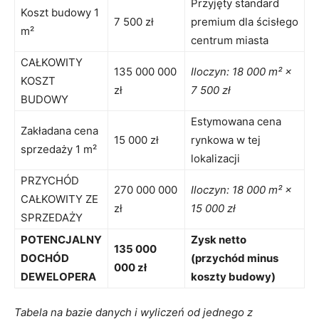
Przyjęty standard
Koszt budowy 1
7 500 zł
premium dla ścisłego
m²
centrum miasta
CAŁKOWITY
135 000 000
Iloczyn: 18 000 m² ×
KOSZT
zł
7 500 zł
BUDOWY
Estymowana cena
Zakładana cena
15 000 zł
rynkowa w tej
sprzedaży 1 m²
lokalizacji
PRZYCHÓD
270 000 000
Iloczyn: 18 000 m² ×
CAŁKOWITY ZE
zł
15 000 zł
SPRZEDAŻY
POTENCJALNY
Zysk netto
135 000
DOCHÓD
(przychód minus
000 zł
DEWELOPERA
koszty budowy)
Tabela na bazie danych i wyliczeń od jednego z