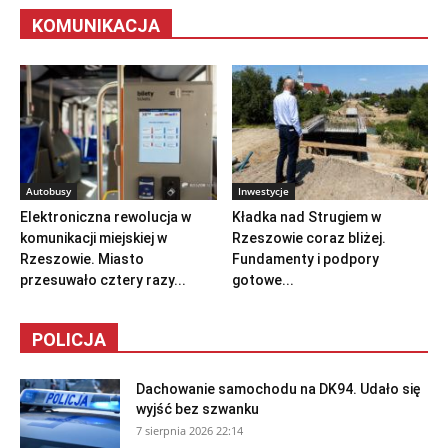
KOMUNIKACJA
Autobusy
Inwestycje
Elektroniczna rewolucja w
Kładka nad Strugiem w
komunikacji miejskiej w
Rzeszowie coraz bliżej.
Rzeszowie. Miasto
Fundamenty i podpory
przesuwało cztery razy...
gotowe...
POLICJA
Dachowanie samochodu na DK94. Udało się
wyjść bez szwanku
7 sierpnia 2026 22:14