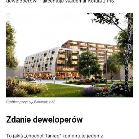
deweloperowi – akcentuje Waldemar Kotula z PIS.
Grafika: przyszły Balcerek z AI
Zdanie deweloperów
To jakiś „chocholi taniec” komentuje jeden z