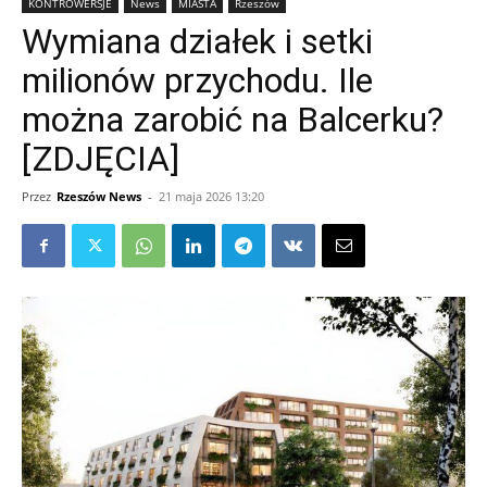
KONTROWERSJE
News
MIASTA
Rzeszów
Wymiana działek i setki
milionów przychodu. Ile
można zarobić na Balcerku?
[ZDJĘCIA]
Przez
Rzeszów News
-
21 maja 2026 13:20