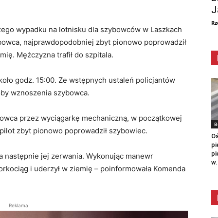
J
Rz
jszego wypadku na lotnisku dla szybowców w Laszkach
zybowca, najprawdopodobniej zbyt pionowo poprowadził
mię. Mężczyzna trafił do szpitala.
koło godz. 15:00. Ze wstępnych ustaleń policjantów
róby wznoszenia szybowca.
owca przez wyciągarkę mechaniczną, w początkowej
B
 pilot zbyt pionowo poprowadził szybowiec.
Oś
pi
pi
, a następnie jej zerwania. Wykonując manewr
w.
korkociąg i uderzył w ziemię – poinformowała Komenda
Reklama