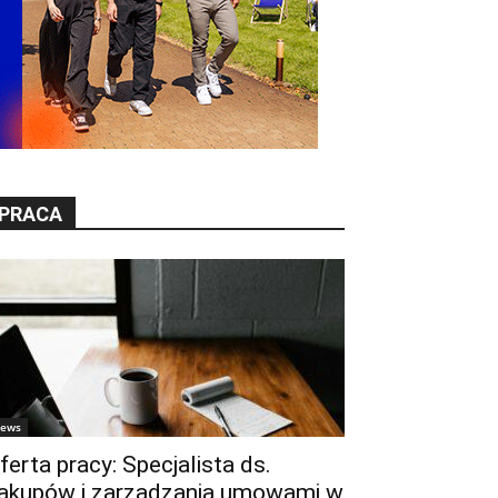
PRACA
ews
ferta pracy: Specjalista ds.
akupów i zarządzania umowami w