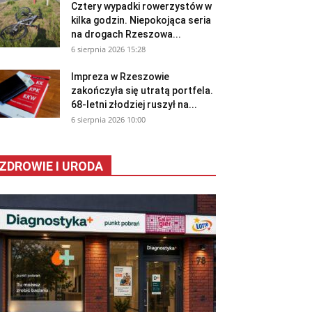
Cztery wypadki rowerzystów w
kilka godzin. Niepokojąca seria
na drogach Rzeszowa...
6 sierpnia 2026 15:28
Impreza w Rzeszowie
zakończyła się utratą portfela.
68-letni złodziej ruszył na...
6 sierpnia 2026 10:00
ZDROWIE I URODA