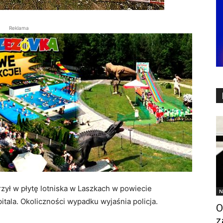
Reklama
rzył w płytę lotniska w Laszkach w powiecie
N
itala. Okoliczności wypadku wyjaśnia policja.
O
z