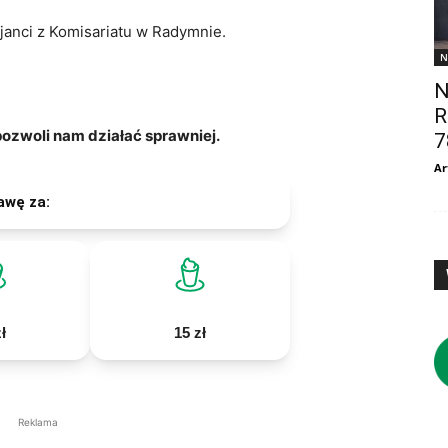
janci z Komisariatu w Radymnie.
N
N
R
zwoli nam działać sprawniej.
7
Ar
awę za:
ł
15 zł
Reklama