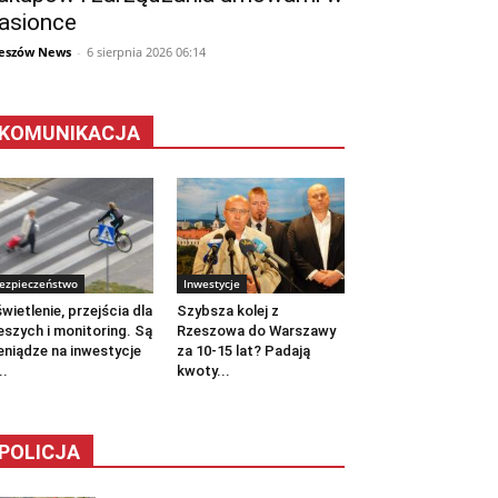
asionce
eszów News
-
6 sierpnia 2026 06:14
KOMUNIKACJA
ezpieczeństwo
Inwestycje
wietlenie, przejścia dla
Szybsza kolej z
eszych i monitoring. Są
Rzeszowa do Warszawy
eniądze na inwestycje
za 10-15 lat? Padają
..
kwoty...
POLICJA