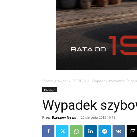
Strona główna
POLICJA
Wypadek szybowca. Pilot ud
POLICJA
Wypadek szybowc
Przez
Rzeszów News
-
20 sierpnia 2015 10:19