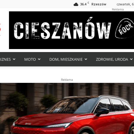
C
36.4
czwartek, 6
Rzeszów
Reklama
BIZNES
MOTO
DOM, MIESZKANIE
ZDROWIE, URODA
Reklama