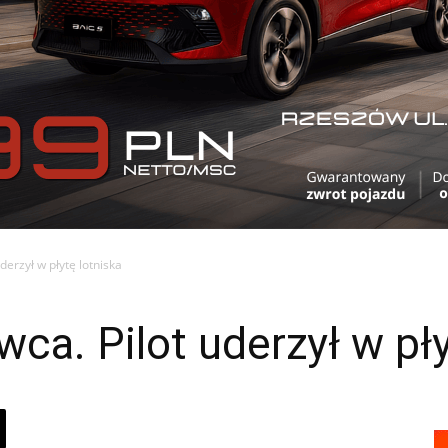
erzył w płytę lotniska
a. Pilot uderzył w pły