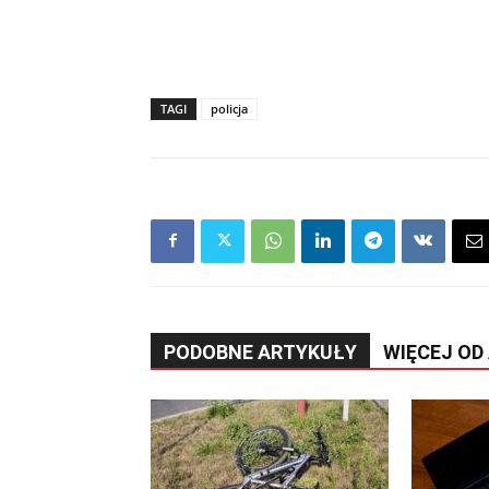
TAGI
policja
PODOBNE ARTYKUŁY
WIĘCEJ OD