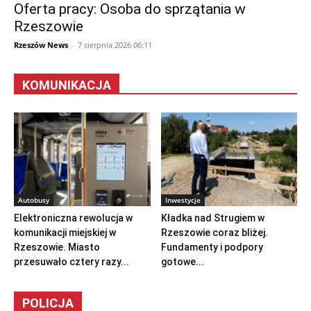
Oferta pracy: Osoba do sprzątania w
Rzeszowie
Rzeszów News
-
7 sierpnia 2026 06:11
KOMUNIKACJA
Autobusy
Inwestycje
Elektroniczna rewolucja w
Kładka nad Strugiem w
komunikacji miejskiej w
Rzeszowie coraz bliżej.
Rzeszowie. Miasto
Fundamenty i podpory
przesuwało cztery razy...
gotowe...
POLICJA