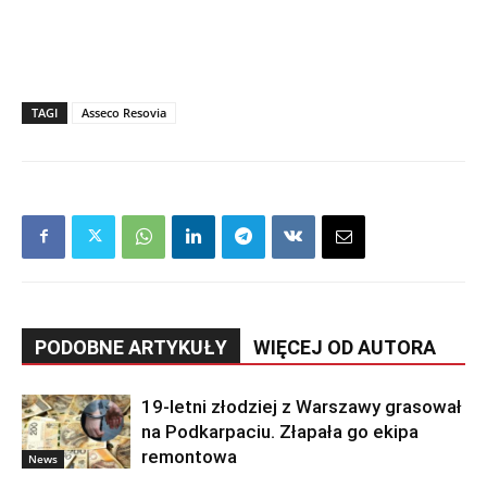
TAGI
Asseco Resovia
PODOBNE ARTYKUŁY
WIĘCEJ OD AUTORA
19-letni złodziej z Warszawy grasował
na Podkarpaciu. Złapała go ekipa
remontowa
News