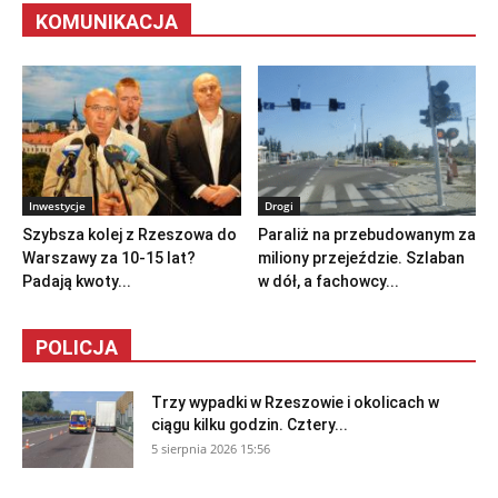
KOMUNIKACJA
Inwestycje
Drogi
Szybsza kolej z Rzeszowa do
Paraliż na przebudowanym za
Warszawy za 10-15 lat?
miliony przejeździe. Szlaban
Padają kwoty...
w dół, a fachowcy...
POLICJA
Trzy wypadki w Rzeszowie i okolicach w
ciągu kilku godzin. Cztery...
5 sierpnia 2026 15:56