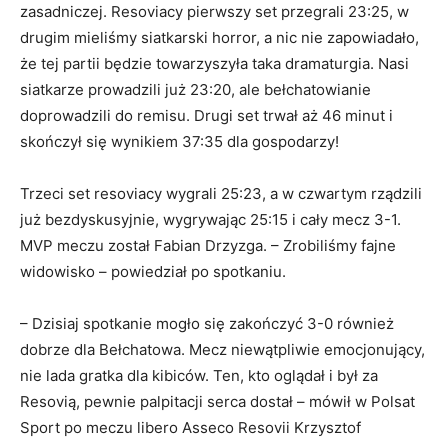
zasadniczej. Resoviacy pierwszy set przegrali 23:25, w
drugim mieliśmy siatkarski horror, a nic nie zapowiadało,
że tej partii będzie towarzyszyła taka dramaturgia. Nasi
siatkarze prowadzili już 23:20, ale bełchatowianie
doprowadzili do remisu. Drugi set trwał aż 46 minut i
skończył się wynikiem 37:35 dla gospodarzy!
Trzeci set resoviacy wygrali 25:23, a w czwartym rządzili
już bezdyskusyjnie, wygrywając 25:15 i cały mecz 3-1.
MVP meczu został Fabian Drzyzga. – Zrobiliśmy fajne
widowisko – powiedział po spotkaniu.
– Dzisiaj spotkanie mogło się zakończyć 3-0 również
dobrze dla Bełchatowa. Mecz niewątpliwie emocjonujący,
nie lada gratka dla kibiców. Ten, kto oglądał i był za
Resovią, pewnie palpitacji serca dostał – mówił w Polsat
Sport po meczu libero Asseco Resovii Krzysztof