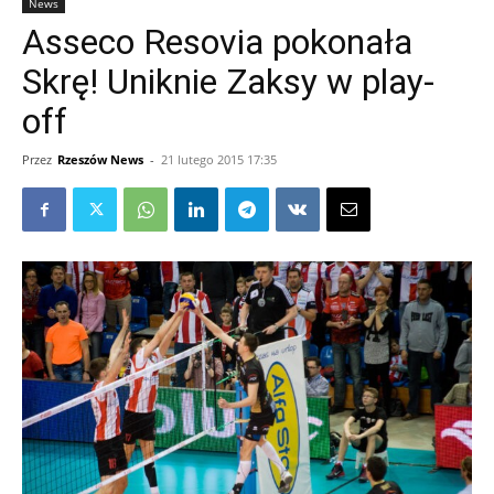
News
Asseco Resovia pokonała
Skrę! Uniknie Zaksy w play-
off
Przez
Rzeszów News
-
21 lutego 2015 17:35