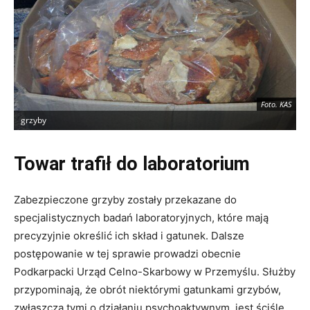
Foto. KAS
grzyby
g
Towar trafił do laboratorium
Zabezpieczone grzyby zostały przekazane do
specjalistycznych badań laboratoryjnych, które mają
precyzyjnie określić ich skład i gatunek. Dalsze
postępowanie w tej sprawie prowadzi obecnie
Podkarpacki Urząd Celno-Skarbowy w Przemyślu. Służby
przypominają, że obrót niektórymi gatunkami grzybów,
zwłaszcza tymi o działaniu psychoaktywnym, jest ściśle