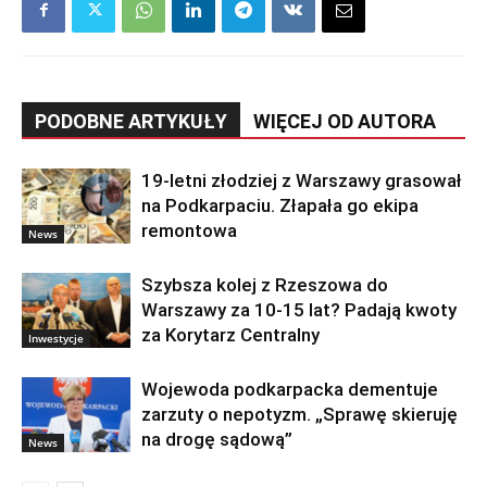
PODOBNE ARTYKUŁY
WIĘCEJ OD AUTORA
19-letni złodziej z Warszawy grasował
na Podkarpaciu. Złapała go ekipa
remontowa
News
Szybsza kolej z Rzeszowa do
Warszawy za 10-15 lat? Padają kwoty
za Korytarz Centralny
Inwestycje
Wojewoda podkarpacka dementuje
zarzuty o nepotyzm. „Sprawę skieruję
na drogę sądową”
News