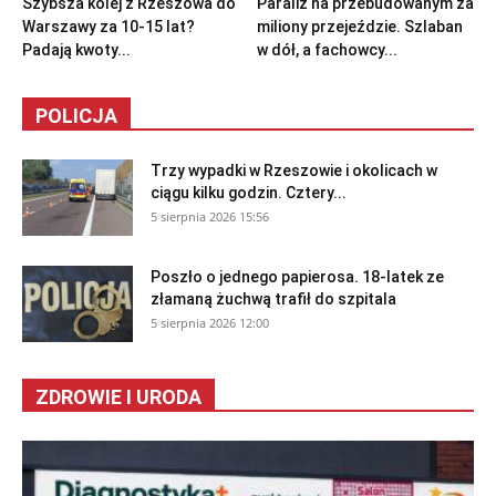
Szybsza kolej z Rzeszowa do
Paraliż na przebudowanym za
Warszawy za 10-15 lat?
miliony przejeździe. Szlaban
Padają kwoty...
w dół, a fachowcy...
POLICJA
Trzy wypadki w Rzeszowie i okolicach w
ciągu kilku godzin. Cztery...
5 sierpnia 2026 15:56
Poszło o jednego papierosa. 18-latek ze
złamaną żuchwą trafił do szpitala
5 sierpnia 2026 12:00
ZDROWIE I URODA