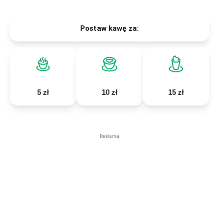
Postaw kawę za:
5 zł
10 zł
15 zł
Reklama