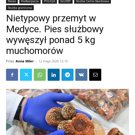
News
Podkarpacie
POLICJA
SŁUŻBY
Służba Celno-Skarbowa
Służba graniczna
Nietypowy przemyt w
Medyce. Pies służbowy
wywęszył ponad 5 kg
muchomorów
Przez
Anna Miler
-
12 maja 2026 12:16