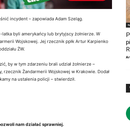
aśnić incydent – zapowiada Adam Szeląg.
N
latka byli amerykańcy lub brytyjscy żołnierze. W
P
armerii Wojskowej. Jej rzecznik ppłk Artur Karpienko
p
R
oddziału ŻW.
Ar
, by w tym zdarzeniu brali udział żołnierze –
my, rzecznik Żandarmerii Wojskowej w Krakowie. Dodał
amy na ustalenia policji – stwierdził.
zwoli nam działać sprawniej.