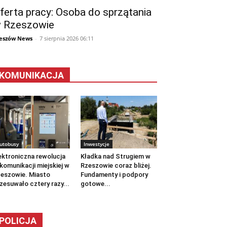
ferta pracy: Osoba do sprzątania
 Rzeszowie
eszów News
-
7 sierpnia 2026 06:11
KOMUNIKACJA
utobusy
Inwestycje
ektroniczna rewolucja
Kładka nad Strugiem w
komunikacji miejskiej w
Rzeszowie coraz bliżej.
eszowie. Miasto
Fundamenty i podpory
zesuwało cztery razy...
gotowe...
POLICJA