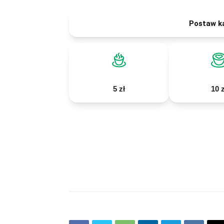
Postaw k
5 zł
10 z