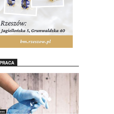
PRACA
ews