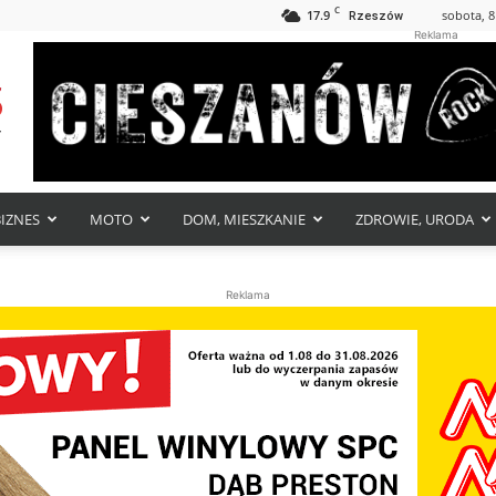
C
17.9
sobota, 8
Rzeszów
Reklama
BIZNES
MOTO
DOM, MIESZKANIE
ZDROWIE, URODA
Reklama