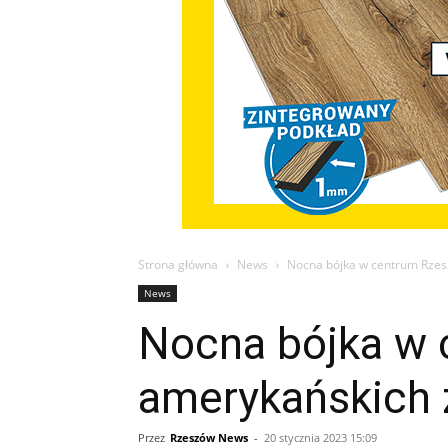
Strona główna
News
Nocna bójka w centrum Rzes
News
Nocna bójka w 
amerykańskich 
Przez
Rzeszów News
-
20 stycznia 2023 15:09