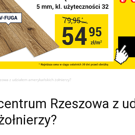
zowa z udziałem amerykańskich żołnierzy?
centrum Rzeszowa z u
żołnierzy?