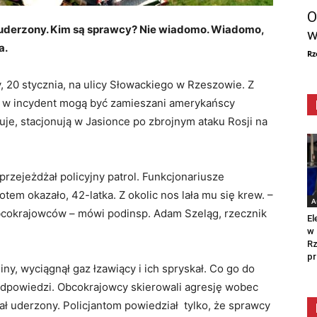
O
ał uderzony. Kim są sprawcy? Nie wiadomo. Wiadomo,
w
a.
Rz
, 20 stycznia, na ulicy Słowackiego w Rzeszowie. Z
 że w incydent mogą być zamieszani amerykańscy
uje, stacjonują w Jasionce po zbrojnym ataku Rosji na
rzejeżdżał policyjny patrol. Funkcjonariusze
tem okazało, 42-latka. Z okolic nos lała mu się krew. –
A
bcokrajowców – mówi podinsp. Adam Szeląg, rzecznik
El
w 
Rz
pr
iny, wyciągnął gaz łzawiący i ich spryskał. Co go do
j odpowiedzi. Obcokrajowcy skierowali agresję wobec
 uderzony. Policjantom powiedział tylko, że sprawcy