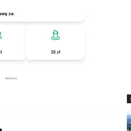
awę za:
ł
15 zł
Reklama