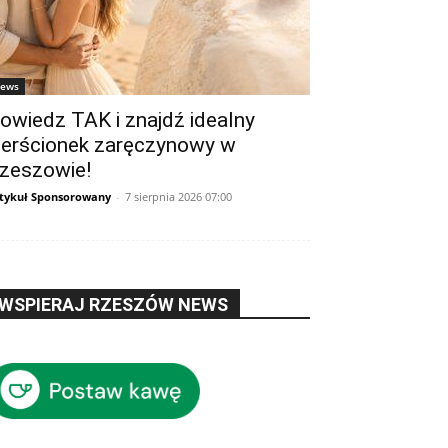
ews
owiedz TAK i znajdź idealny
ierścionek zaręczynowy w
zeszowie!
tykuł Sponsorowany
-
7 sierpnia 2026 07:00
WSPIERAJ RZESZÓW NEWS