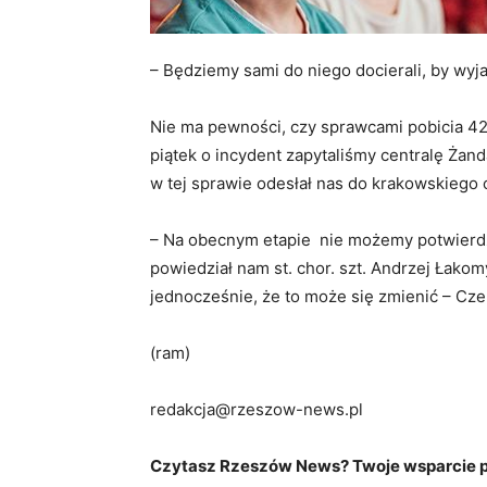
– Będziemy sami do niego docierali, by wyj
Nie ma pewności, czy sprawcami pobicia 42-
piątek o incydent zapytaliśmy centralę Żand
w tej sprawie odesłał nas do krakowskiego 
– Na obecnym etapie nie możemy potwierdzić
powiedział nam st. chor. szt. Andrzej Łako
jednocześnie, że to może się zmienić – Czek
(ram)
redakcja@rzeszow-news.pl
Czytasz Rzeszów News? Twoje wsparcie po