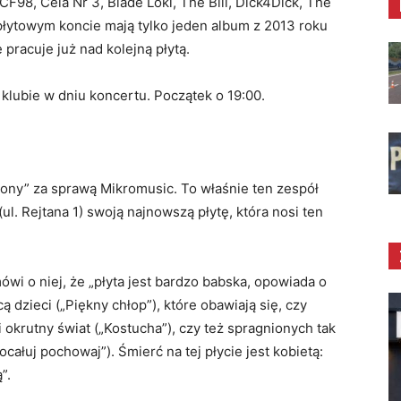
CF98, Cela Nr 3, Blade Loki, The Bill, Dick4Dick, The
łytowym koncie mają tylko jeden album z 2013 roku
 pracuje już nad kolejną płytą.
 klubie w dniu koncertu. Początek o 19:00.
żony” za sprawą Mikromusic. To właśnie ten zespół
l. Rejtana 1) swoją najnowszą płytę, która nosi ten
ówi o niej, że „płyta jest bardzo babska, opowiada o
ą dzieci („Piękny chłop”), które obawiają się, czy
 okrutny świat („Kostucha”), czy też spragnionych tak
całuj pochowaj”). Śmierć na tej płycie jest kobietą:
”.