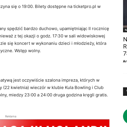
yna się o 19:00. Bilety dostępne na ticketpro.pl w
any spędzić bardzo duchowo, upamiętniając II rocznicę
N
nieważ z tej okazji o godz. 17:30 w sali widowiskowej
N
ędzie się koncert w wykonaniu dzieci i młodzieży, która
R
zyczne. Wstęp wolny.
7
Ar
rnatywą jest oczywiście szalona impreza, których w
 (22 kwietnia) wieczór w klubie Kula Bowling i Club
ny, miedzy 23:00 a 24:00 druga godzina kręgli gratis.
Reklama