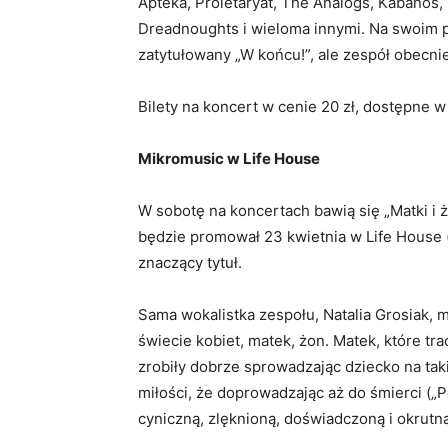
Apteka, Proletaryat, The Analogs, Kabanos, 
Dreadnoughts i wieloma innymi. Na swoim p
zatytułowany „W końcu!”, ale zespół obecnie
Bilety na koncert w cenie 20 zł, dostępne w
Mikromusic w Life House
W sobotę na koncertach bawią się „Matki i 
będzie promował 23 kwietnia w Life House (u
znaczący tytuł.
Sama wokalistka zespołu, Natalia Grosiak, m
świecie kobiet, matek, żon. Matek, które trac
zrobiły dobrze sprowadzając dziecko na taki
miłości, że doprowadzając aż do śmierci („Po
cyniczną, zlęknioną, doświadczoną i okrutną