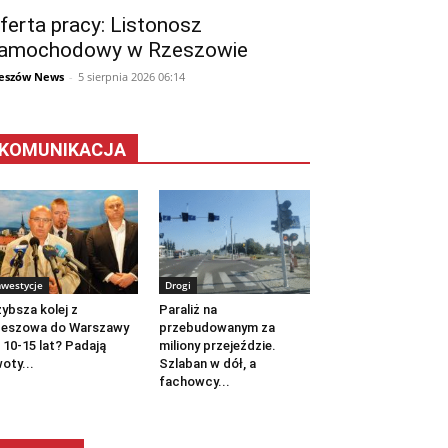
ferta pracy: Listonosz
amochodowy w Rzeszowie
eszów News
-
5 sierpnia 2026 06:14
KOMUNIKACJA
nwestycje
Drogi
ybsza kolej z
Paraliż na
zeszowa do Warszawy
przebudowanym za
 10-15 lat? Padają
miliony przejeździe.
oty...
Szlaban w dół, a
fachowcy...