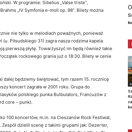
ński. W programie: Sibelius „Valse triste”,
O
Brahms „IV Symfonia e-moll op. 98”. Bilety można
s
Rz
ycznie nie tylko w melodiach poważnych, ponieważ
yl (u. Piłsudskiego 31) zagra nasza rodzima kapela
ją pierwszą płytę. Towarzyszyć im będą również takie
. Początek rockowego grania już o 18:30. Bilety w cenie
a) dalej będziemy świętować, tym razem 15. rocznicę
I
wszy koncert zagrała w 2001 roku. Grupa do
Sz
lasyków polskiego punka Bulbulators, Francuzów z
R
rd core – punk).
za
kw
sko 100 koncertów, m.in. na Cieszanów Rock Festiwal,
 Zespół dzielił scenę z takimi grupami jak: Dezerter,