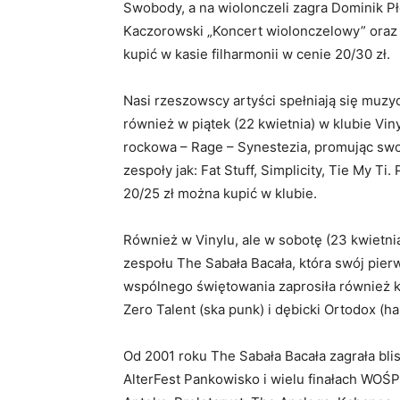
Swobody, a na wiolonczeli zagra Dominik Pło
Kaczorowski „Koncert wiolonczelowy” oraz 
kupić w kasie filharmonii w cenie 20/30 zł.
Nasi rzeszowscy artyści spełniają się muz
również w piątek (22 kwietnia) w klubie Vin
rockowa – Rage – Synestezia, promując swo
zespoły jak: Fat Stuff, Simplicity, Tie My Ti
20/25 zł można kupić w klubie.
Również w Vinylu, ale w sobotę (23 kwietni
zespołu The Sabała Bacała, która swój pier
wspólnego świętowania zaprosiła również k
Zero Talent (ska punk) i dębicki Ortodox (ha
Od 2001 roku The Sabała Bacała zagrała bli
AlterFest Pankowisko i wielu finałach WOŚP.