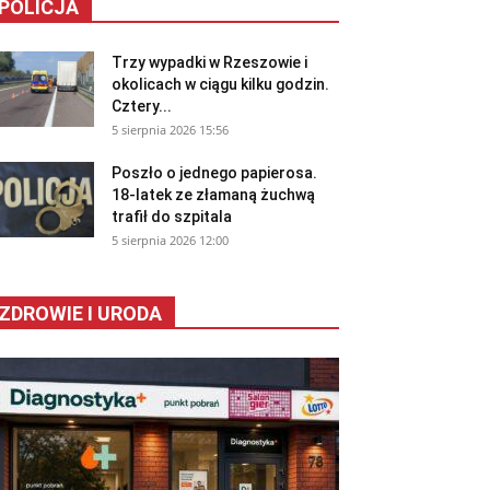
POLICJA
Trzy wypadki w Rzeszowie i
okolicach w ciągu kilku godzin.
Cztery...
5 sierpnia 2026 15:56
Poszło o jednego papierosa.
18-latek ze złamaną żuchwą
trafił do szpitala
5 sierpnia 2026 12:00
ZDROWIE I URODA