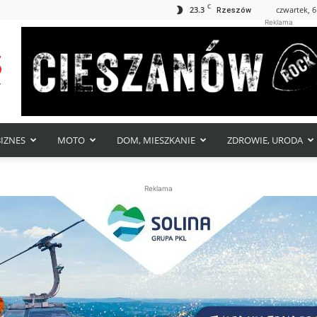
C
23.3
czwartek, 6
Rzeszów
Reklama
BIZNES
MOTO
DOM, MIESZKANIE
ZDROWIE, URODA
Reklama