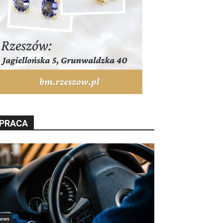
PRACA
ews