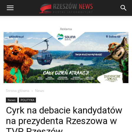
Reklama
Strona główna
News
News
POLITYKA
Cyrk na debacie kandydatów
na prezydenta Rzeszowa w
TVP Rzeszów