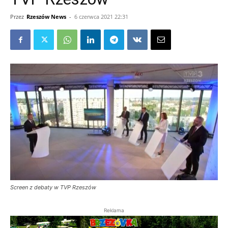
Przez
Rzeszów News
-
6 czerwca 2021 22:31
Screen z debaty w TVP Rzeszów
Reklama