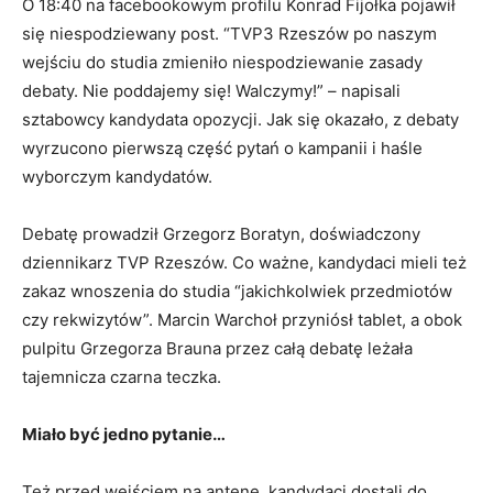
O 18:40 na facebookowym profilu Konrad Fijołka pojawił
się niespodziewany post. “
TVP3 Rzeszów
po naszym
wejściu do studia zmieniło niespodziewanie zasady
debaty. Nie poddajemy się! Walczymy!” – napisali
sztabowcy kandydata opozycji. Jak się okazało, z debaty
wyrzucono pierwszą część pytań o kampanii i haśle
wyborczym kandydatów.
Debatę prowadził Grzegorz Boratyn, doświadczony
dziennikarz TVP Rzeszów. Co ważne, kandydaci mieli też
zakaz wnoszenia do studia “jakichkolwiek przedmiotów
czy rekwizytów”. Marcin Warchoł przyniósł tablet, a obok
pulpitu Grzegorza Brauna przez całą debatę leżała
tajemnicza czarna teczka.
Miało być jedno pytanie…
Też przed wejściem na antenę, kandydaci dostali do