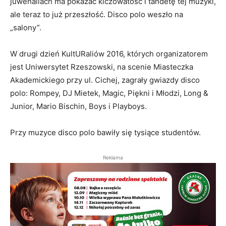
juwenaliach ma pokazać kiczowatość i tandetę tej muzyki,
ale teraz to już przeszłość. Disco polo weszło na
„salony”.
W drugi dzień KultURaliów 2016, których organizatorem
jest Uniwersytet Rzeszowski, na scenie Miasteczka
Akademickiego przy ul. Cichej, zagrały gwiazdy disco
polo: Rompey, DJ Mietek, Magic, Piękni i Młodzi, Long &
Junior, Mario Bischin, Boys i Playboys.
Przy muzyce disco polo bawiły się tysiące studentów.
Reklama