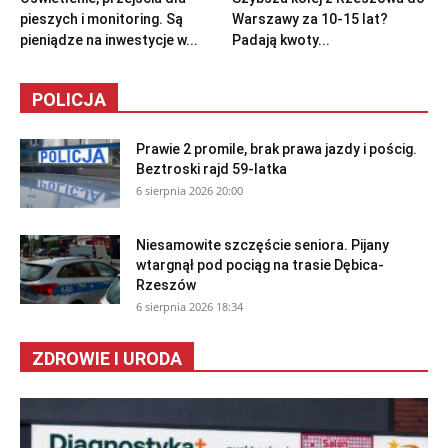
pieszych i monitoring. Są
Warszawy za 10-15 lat?
pieniądze na inwestycje w...
Padają kwoty...
POLICJA
Prawie 2 promile, brak prawa jazdy i pościg.
Beztroski rajd 59-latka
6 sierpnia 2026 20:00
Niesamowite szczęście seniora. Pijany
wtargnął pod pociąg na trasie Dębica-
Rzeszów
6 sierpnia 2026 18:34
ZDROWIE I URODA