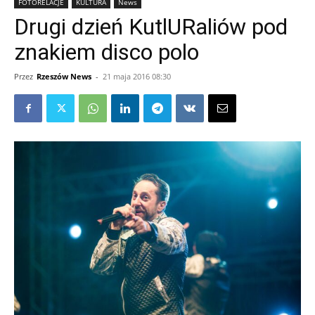
FOTORELACJE
KULTURA
News
Drugi dzień KutlURaliów pod
znakiem disco polo
Przez
Rzeszów News
-
21 maja 2016 08:30