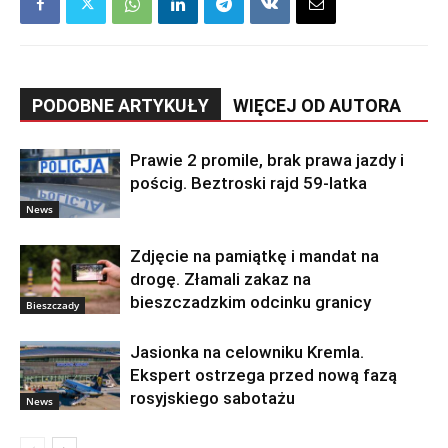
PODOBNE ARTYKUŁY
WIĘCEJ OD AUTORA
Prawie 2 promile, brak prawa jazdy i
pościg. Beztroski rajd 59-latka
News
Zdjęcie na pamiątkę i mandat na
drogę. Złamali zakaz na
bieszczadzkim odcinku granicy
Bieszczady
Jasionka na celowniku Kremla.
Ekspert ostrzega przed nową fazą
rosyjskiego sabotażu
News