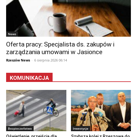
News
Oferta pracy: Specjalista ds. zakupów i
zarządzania umowami w Jasionce
Rzeszów News
-
6 sierpnia 2026 06:14
KOMUNIKACJA
Bezpieczeństwo
Inwestycje
Oświetlenie, przejścia dla
Szybsza kolej z Rzeszowa do