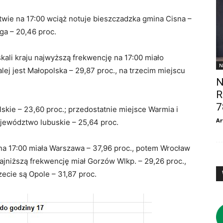
ie na 17:00 wciąż notuje bieszczadzka gmina Cisna –
uga – 20,46 proc.
kali kraju najwyższą frekwencję na 17:00 miało
N
ej jest Małopolska – 29,87 proc., na trzecim miejscu
N
R
7
kie – 23,60 proc.; przedostatnie miejsce Warmia i
Ar
ojewództwo lubuskie – 25,64 proc.
a 17:00 miała Warszawa – 37,96 proc., potem Wrocław
 Najniższą frekwencję miał Gorzów Wlkp. – 29,26 proc.,
rzecie są Opole – 31,87 proc.