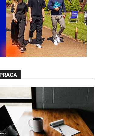
PRACA
ews