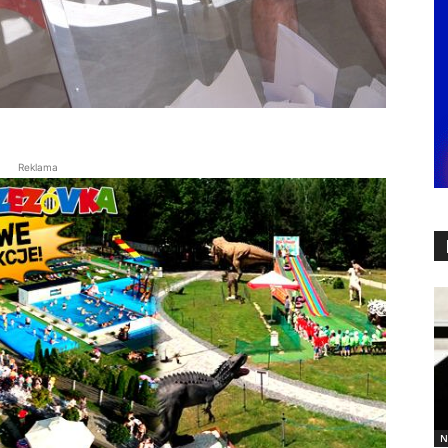
Reklama
N