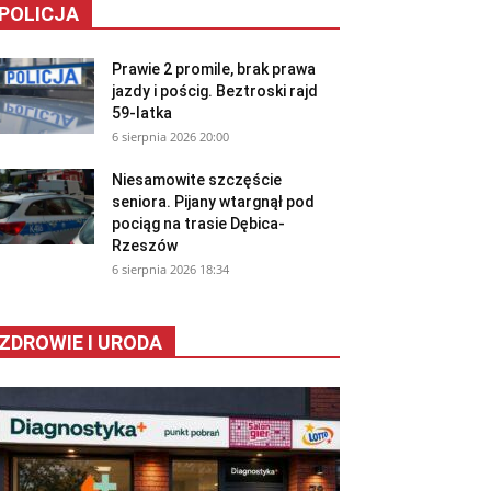
POLICJA
Prawie 2 promile, brak prawa
jazdy i pościg. Beztroski rajd
59-latka
6 sierpnia 2026 20:00
Niesamowite szczęście
seniora. Pijany wtargnął pod
pociąg na trasie Dębica-
Rzeszów
6 sierpnia 2026 18:34
ZDROWIE I URODA