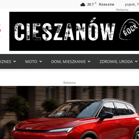
C
20.7
piątek, 7
Rzeszów
Reklama
BIZNES
MOTO
DOM, MIESZKANIE
ZDROWIE, URODA
Reklama