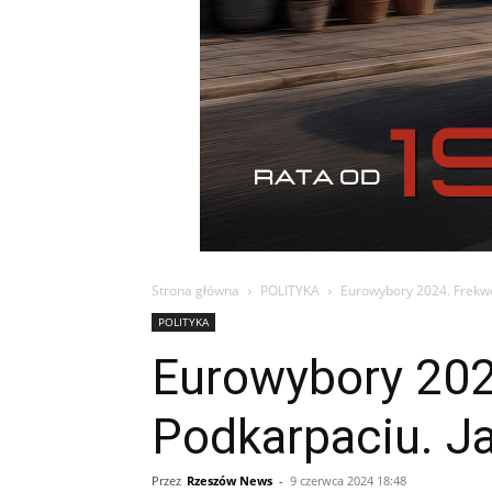
Strona główna
POLITYKA
Eurowybory 2024. Frekwe
POLITYKA
Eurowybory 202
Podkarpaciu. J
Przez
Rzeszów News
-
9 czerwca 2024 18:48