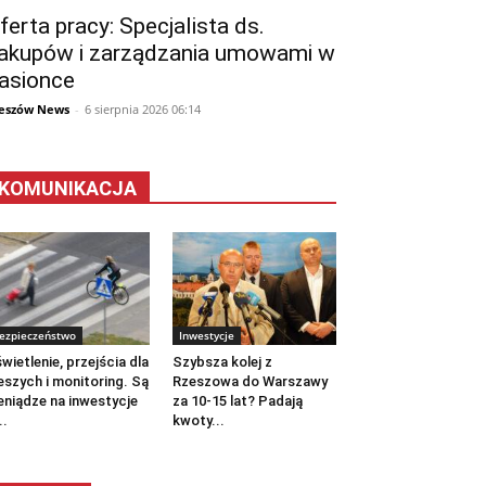
ferta pracy: Specjalista ds.
akupów i zarządzania umowami w
asionce
eszów News
-
6 sierpnia 2026 06:14
KOMUNIKACJA
ezpieczeństwo
Inwestycje
wietlenie, przejścia dla
Szybsza kolej z
eszych i monitoring. Są
Rzeszowa do Warszawy
eniądze na inwestycje
za 10-15 lat? Padają
..
kwoty...