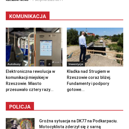
KOMUNIKACJA
Autobusy
Inwestycje
Elektroniczna rewolucja w
Kładka nad Strugiem w
komunikacji miejskiej w
Rzeszowie coraz bliżej.
Rzeszowie. Miasto
Fundamenty i podpory
przesuwało cztery razy...
gotowe...
POLICJA
Groźna sytuacja na DK77 na Podkarpaciu.
Motocyklista zderzył się z sarną