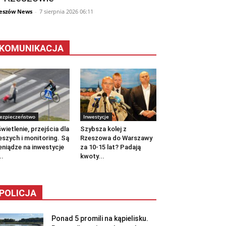
eszów News
-
7 sierpnia 2026 06:11
KOMUNIKACJA
ezpieczeństwo
Inwestycje
wietlenie, przejścia dla
Szybsza kolej z
eszych i monitoring. Są
Rzeszowa do Warszawy
eniądze na inwestycje
za 10-15 lat? Padają
..
kwoty...
POLICJA
Ponad 5 promili na kąpielisku.