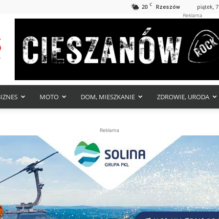
C
20
piątek, 7
Rzeszów
Reklama
BIZNES
MOTO
DOM, MIESZKANIE
ZDROWIE, URODA
Reklama