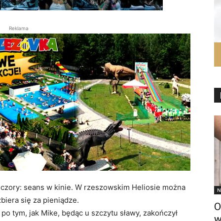
Reklama
czory: seans w kinie. W rzeszowskim Heliosie można
N
biera się za pieniądze.
O
 po tym, jak Mike, będąc u szczytu sławy, zakończył
w