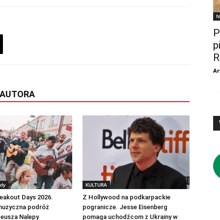
N
P
p
R
Ar
 AUTORA
edy
KULTURA
eakout Days 2026.
Z Hollywood na podkarpackie
 muzyczna podróż
pogranicze. Jesse Eisenberg
deusza Nalepy
pomaga uchodźcom z Ukrainy w