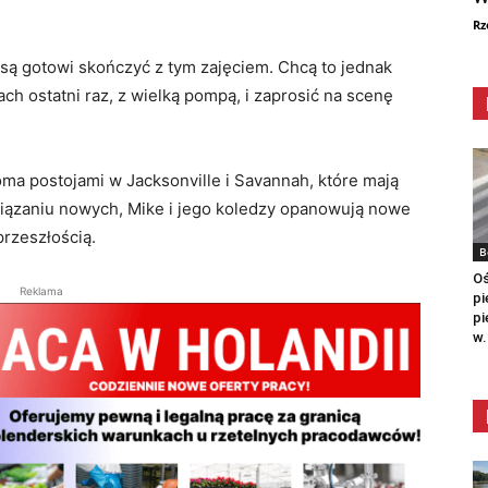
Rz
są gotowi skończyć z tym zajęciem. Chcą to jednak
ch ostatni raz, z wielką pompą, i zaprosić na scenę
oma postojami w Jacksonville i Savannah, które mają
wiązaniu nowych, Mike i jego koledzy opanowują nowe
przeszłością.
B
Oś
Reklama
pi
pi
w.