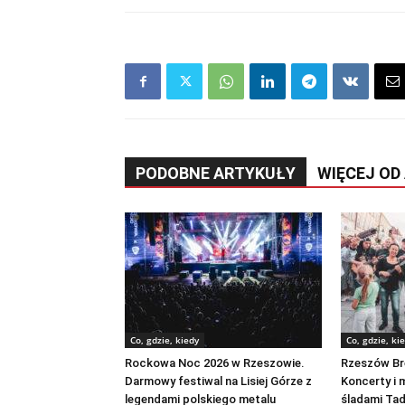
PODOBNE ARTYKUŁY
WIĘCEJ OD
Co, gdzie, kiedy
Co, gdzie, ki
Rockowa Noc 2026 w Rzeszowie.
Rzeszów Br
Darmowy festiwal na Lisiej Górze z
Koncerty i
legendami polskiego metalu
śladami Ta