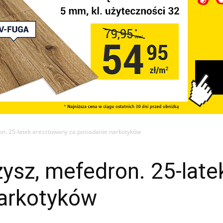
n. 25-latek aresztowany za posiadanie narkotyków
ysz, mefedron. 25-lat
narkotyków