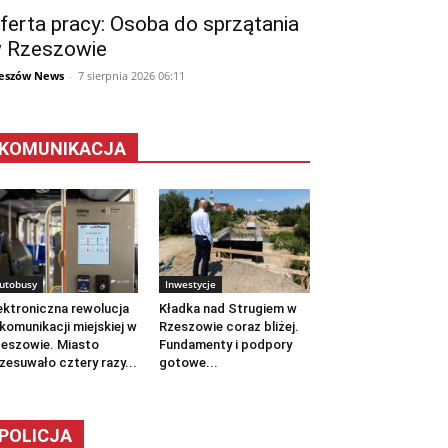
ferta pracy: Osoba do sprzątania
 Rzeszowie
eszów News
-
7 sierpnia 2026 06:11
KOMUNIKACJA
utobusy
Inwestycje
ektroniczna rewolucja
Kładka nad Strugiem w
komunikacji miejskiej w
Rzeszowie coraz bliżej.
eszowie. Miasto
Fundamenty i podpory
zesuwało cztery razy...
gotowe...
POLICJA