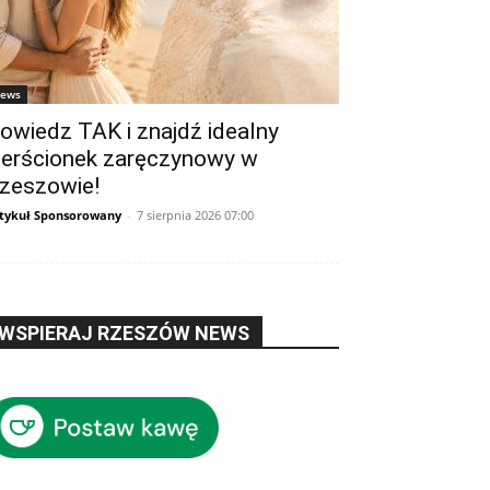
ews
owiedz TAK i znajdź idealny
ierścionek zaręczynowy w
zeszowie!
tykuł Sponsorowany
-
7 sierpnia 2026 07:00
WSPIERAJ RZESZÓW NEWS