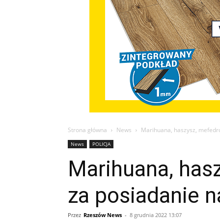
Strona główna
News
Marihuana, haszysz, mefedro
News
POLICJA
Marihuana, hasz
za posiadanie 
Przez
Rzeszów News
-
8 grudnia 2022 13:07