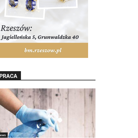
PRACA
ews