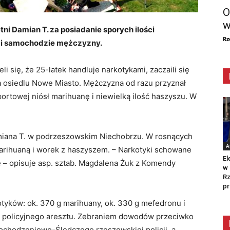
O
w
ni Damian T. za posiadanie sporych ilości
Rz
u i samochodzie mężczyzny.
i się, że 25-latek handluje narkotykami, zaczaili się
a osiedlu Nowe Miasto. Mężczyzna od razu przyznał
sportowej niósł marihuanę i niewielką ilość haszyszu. W
amiana T. w podrzeszowskim Niechobrzu. W rosnących
A
marihuaną i worek z haszyszem. – Narkotyki schowane
El
e – opisuje asp. sztab. Magdalena Żuk z Komendy
w 
Rz
pr
kotyków: ok. 370 g marihuany, ok. 330 g mefedronu i
 do policyjnego aresztu. Zebraniem dowodów przeciwko
 Dochodzeniowo-Śledczego rzeszowskiej policji, a