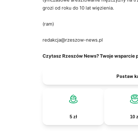
grozi od roku do 10 lat więzienia.
(ram)
redakcja@rzeszow-news.pl
Czytasz Rzeszów News? Twoje wsparcie po
Postaw k
5 zł
10 z