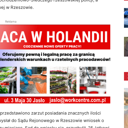
wej w Rzeszowie.
Reklama
przedstawiono zarzut posiadania znacznych ilości
wysłał do Sądu Rejonowego w Rzeszowie wniosek o
 miesiące. Sąd do wniosku się przychylił. 25-latkowi