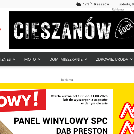
C
17.9
sobota, 8
Rzeszów
Reklama
BIZNES
MOTO
DOM, MIESZKANIE
ZDROWIE, URODA
Reklama