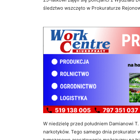
śledztwo wszczęto w Prokuraturze Rejono
W niedzielę przed południem Damianowi T. 
narkotyków. Tego samego dnia prokurator 
tymczasowe aresztowanie mężczyzny na trzy