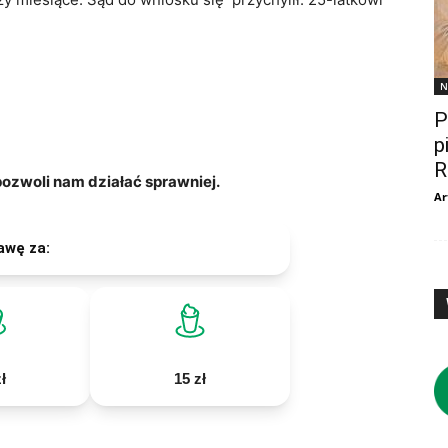
N
P
p
R
zwoli nam działać sprawniej.
Ar
awę za:
ł
15 zł