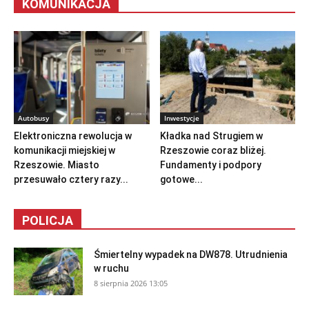
KOMUNIKACJA
Autobusy
Inwestycje
Elektroniczna rewolucja w
Kładka nad Strugiem w
komunikacji miejskiej w
Rzeszowie coraz bliżej.
Rzeszowie. Miasto
Fundamenty i podpory
przesuwało cztery razy...
gotowe...
POLICJA
Śmiertelny wypadek na DW878. Utrudnienia
w ruchu
8 sierpnia 2026 13:05