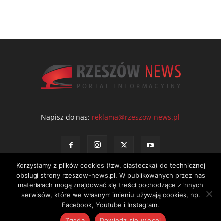
Napisz do nas:
reklama@rzeszow-news.pl
Korzystamy z plików cookies (tzw. ciasteczka) do technicznej
obsługi strony rzeszow-news.pl. W publikowanych przez nas
materiałach mogą znajdować się treści pochodzące z innych
serwisów, które we własnym imieniu używają cookies, np.
Kontakt
Polityka prywatności
Regulamin portalu
Facebook, Youtube i Instagram.
© NEWS Sp. z o.o. - wydawca portalu Rzeszów News. Wszystkie prawa
Zgoda
Dowiedz się więcej