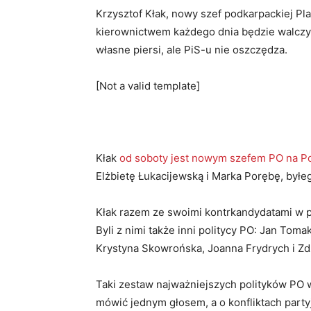
Krzysztof Kłak, nowy szef podkarpackiej Pl
kierownictwem każdego dnia będzie walczyć 
własne piersi, ale PiS-u nie oszczędza.
[Not a valid template]
Kłak
od soboty jest nowym szefem PO na P
Elżbietę Łukacijewską i Marka Porębę, byłe
Kłak razem ze swoimi kontrkandydatami w po
Byli z nimi także inni politycy PO: Jan Tom
Krystyna Skowrońska, Joanna Frydrych i Zdz
Taki zestaw najważniejszych polityków PO 
mówić jednym głosem, a o konfliktach party