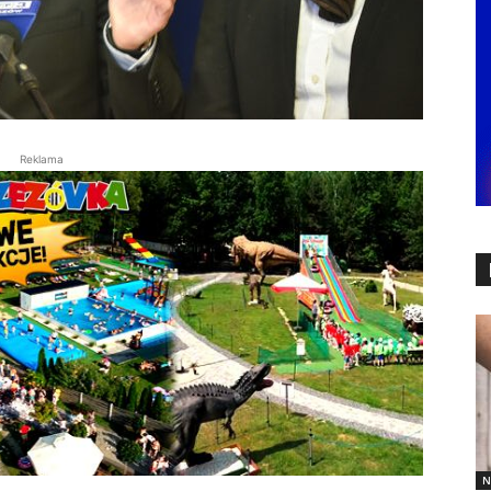
Reklama
N