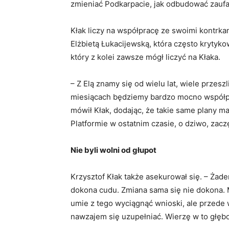
zmieniać Podkarpacie, jak odbudować zaufan
Kłak liczy na współpracę ze swoimi kontrka
Elżbietą Łukacijewską, która często kryty
który z kolei zawsze mógł liczyć na Kłaka.
– Z Elą znamy się od wielu lat, wiele przes
miesiącach będziemy bardzo mocno współpr
mówił Kłak, dodając, że takie same plany 
Platformie w ostatnim czasie, o dziwo, zacz
Nie byli wolni od głupot
Krzysztof Kłak także asekurował się. – Żade
dokona cudu. Zmiana sama się nie dokona. Mu
umie z tego wyciągnąć wnioski, ale przede
nawzajem się uzupełniać. Wierzę w to głębo