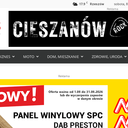
C
17.9
sobota, 8
Rzeszów
Reklama
BIZNES
MOTO
DOM, MIESZKANIE
ZDROWIE, URODA
Reklama