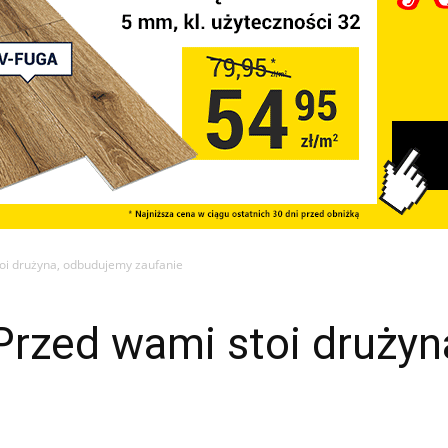
oi drużyna, odbudujemy zaufanie
Przed wami stoi druży
]