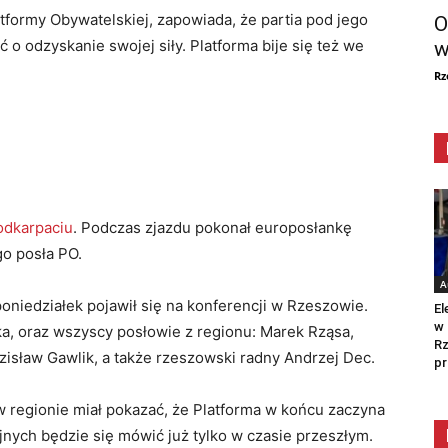
atformy Obywatelskiej, zapowiada, że partia pod jego
O
o odzyskanie swojej siły. Platforma bije się też we
w
Rz
odkarpaciu
. Podczas zjazdu pokonał europosłankę
go posła PO.
A
niedziałek pojawił się na konferencji w Rzeszowie.
El
w 
aka, oraz wszyscy posłowie z regionu: Marek Rząsa,
Rz
isław Gawlik, a także rzeszowski radny Andrzej Dec.
pr
w regionie miał pokazać, że Platforma w końcu zaczyna
jnych będzie się mówić już tylko w czasie przeszłym.