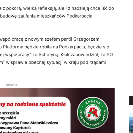
 z pokorą, wielką refleksją, ale i z nadzieją chce iść do
odbudowę zaufania mieszkańców Podkarpacia –
a współpracę z nowym szefem partii Grzegorzem
co Platforma będzie robiła na Podkarpaciu, będzie się
ej współpracy” ze Schetyną. Kłak zapowiedział, że PO
ym” w sprawie obecnej sytuacji w kraju pod rządami
Reklama