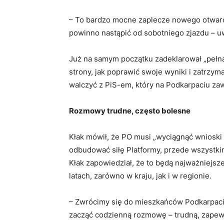
– To bardzo mocne zaplecze nowego otwarci
powinno nastąpić od sobotniego zjazdu – uw
Już na samym początku zadeklarował „pełną
strony, jak poprawić swoje wyniki i zatrzymać
walczyć z PiS-em, który na Podkarpaciu zaw
Rozmowy trudne, często bolesne
Kłak mówił, że PO musi „wyciągnąć wnioski z 
odbudować siłę Platformy, przede wszystkim
Kłak zapowiedział, że to będą najważniejsz
latach, zarówno w kraju, jak i w regionie.
– Zwrócimy się do mieszkańców Podkarpacia
zacząć codzienną rozmowę – trudną, zapewn