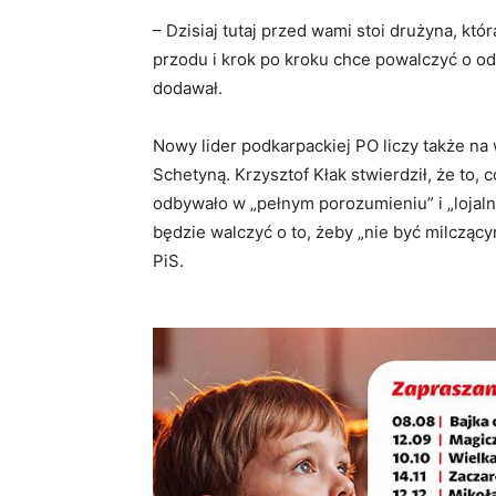
– Dzisiaj tutaj przed wami stoi drużyna, która
przodu i krok po kroku chce powalczyć o 
dodawał.
Nowy lider podkarpackiej PO liczy także n
Schetyną. Krzysztof Kłak stwierdził, że to, 
odbywało w „pełnym porozumieniu” i „lojaln
będzie walczyć o to, żeby „nie być milcząc
PiS.