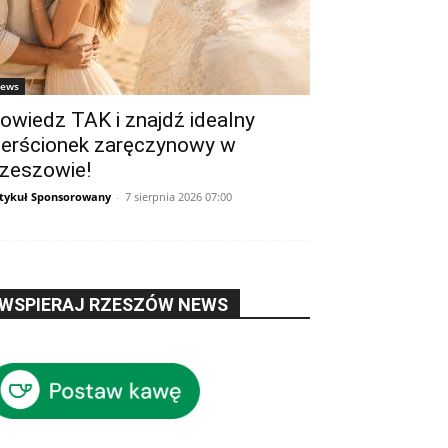
ews
owiedz TAK i znajdź idealny
ierścionek zaręczynowy w
zeszowie!
tykuł Sponsorowany
-
7 sierpnia 2026 07:00
WSPIERAJ RZESZÓW NEWS