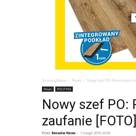
Strona główna
News
Nowy szef PO: Przed wami st
News
POLITYKA
Nowy szef PO: 
zaufanie [FOTO
Przez
Rzeszów News
-
1 lutego 2016 20:09