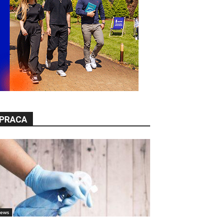
PRACA
ews