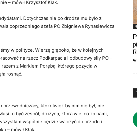
ie – mówił Krzysztof Kłak.
ndydatami. Dotychczas nie po drodze mu było z
kowała poprzedniego szefa PO Zbigniewa Rynasiewicza,
N
P
p
zliśmy w polityce. Wierzę głęboko, że w kolejnych
R
acować na rzecz Podkarpacia i odbudowy siły PO –
Ar
ma razem z Markiem Porębą, którego pozycja w
ęła rosnąć.
n przewodniczący, ktokolwiek by nim nie był, nie
si to być zespół, drużyna, która wie, co za nami,
 wszystkim wspólnie będzie walczyć do przodu i
ko – mówił Kłak.