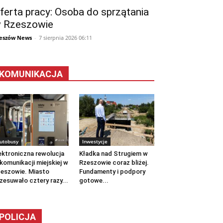
ferta pracy: Osoba do sprzątania
 Rzeszowie
eszów News
-
7 sierpnia 2026 06:11
KOMUNIKACJA
utobusy
Inwestycje
ektroniczna rewolucja
Kładka nad Strugiem w
komunikacji miejskiej w
Rzeszowie coraz bliżej.
eszowie. Miasto
Fundamenty i podpory
zesuwało cztery razy...
gotowe...
POLICJA