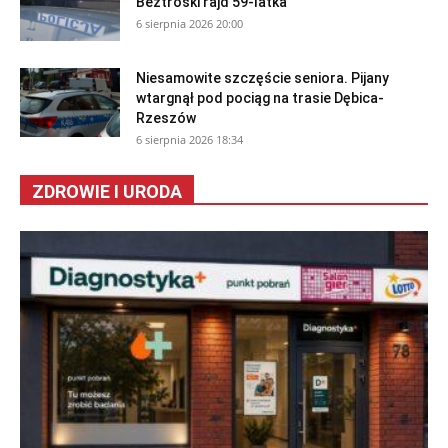
Beztroski rajd 59-latka
6 sierpnia 2026 20:00
Niesamowite szczęście seniora. Pijany
wtargnął pod pociąg na trasie Dębica-
Rzeszów
6 sierpnia 2026 18:34
ZDROWIE I URODA