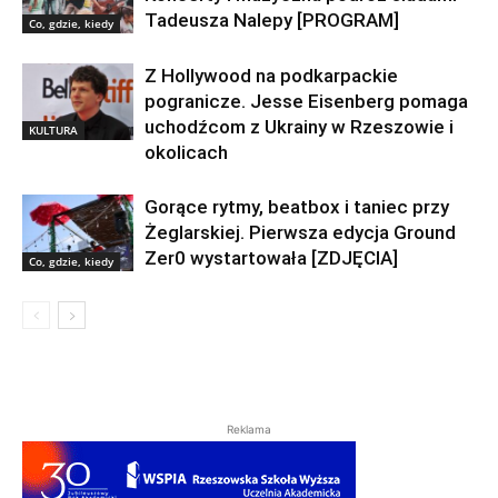
Tadeusza Nalepy [PROGRAM]
Co, gdzie, kiedy
Z Hollywood na podkarpackie
pogranicze. Jesse Eisenberg pomaga
uchodźcom z Ukrainy w Rzeszowie i
KULTURA
okolicach
Gorące rytmy, beatbox i taniec przy
Żeglarskiej. Pierwsza edycja Ground
Zer0 wystartowała [ZDJĘCIA]
Co, gdzie, kiedy
Reklama