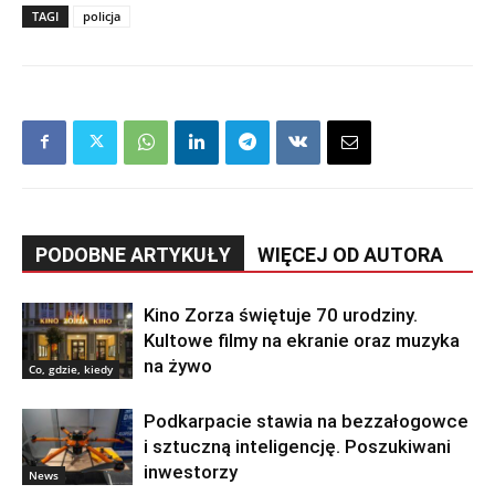
TAGI
policja
PODOBNE ARTYKUŁY
WIĘCEJ OD AUTORA
Kino Zorza świętuje 70 urodziny.
Kultowe filmy na ekranie oraz muzyka
na żywo
Co, gdzie, kiedy
Podkarpacie stawia na bezzałogowce
i sztuczną inteligencję. Poszukiwani
inwestorzy
News