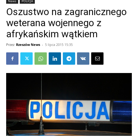
News
POLICJA
Oszustwo na zagranicznego
weterana wojennego z
afrykańskim wątkiem
Przez
Rzeszów News
-
5 lipca 2015 15:35