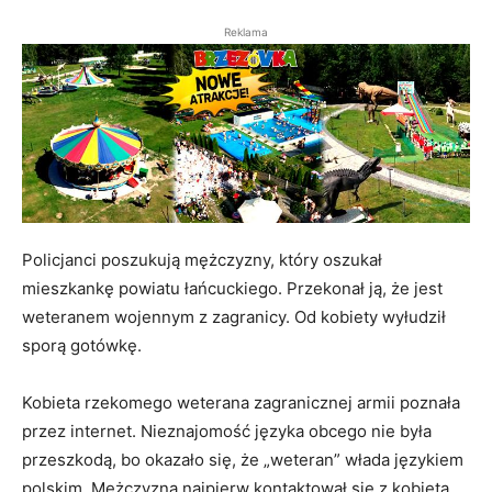
Reklama
Policjanci poszukują mężczyzny, który oszukał
mieszkankę powiatu łańcuckiego. Przekonał ją, że jest
weteranem wojennym z zagranicy. Od kobiety wyłudził
sporą gotówkę.
Kobieta rzekomego weterana zagranicznej armii poznała
przez internet. Nieznajomość języka obcego nie była
przeszkodą, bo okazało się, że „weteran” włada językiem
polskim. Mężczyzna najpierw kontaktował się z kobietą