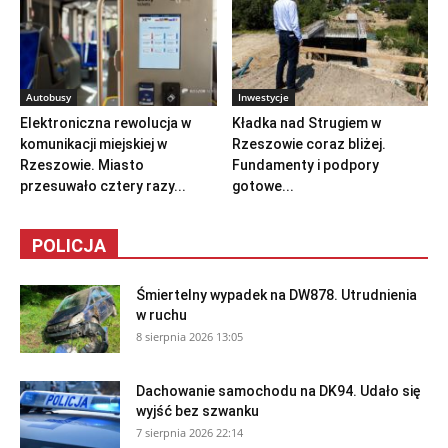
Autobusy
Inwestycje
Elektroniczna rewolucja w
Kładka nad Strugiem w
komunikacji miejskiej w
Rzeszowie coraz bliżej.
Rzeszowie. Miasto
Fundamenty i podpory
przesuwało cztery razy...
gotowe...
POLICJA
Śmiertelny wypadek na DW878. Utrudnienia
w ruchu
8 sierpnia 2026 13:05
Dachowanie samochodu na DK94. Udało się
wyjść bez szwanku
7 sierpnia 2026 22:14