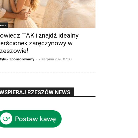
ews
owiedz TAK i znajdź idealny
ierścionek zaręczynowy w
zeszowie!
tykuł Sponsorowany
-
7 sierpnia 2026 07:00
WSPIERAJ RZESZÓW NEWS