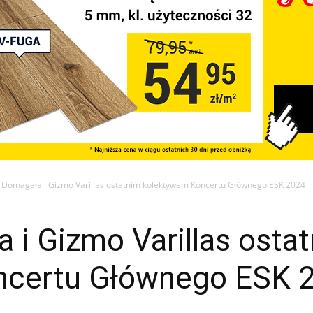
 Domagała i Gizmo Varillas ostatnim kolektywem Koncertu Głównego ESK 2024
i Gizmo Varillas osta
ncertu Głównego ESK 