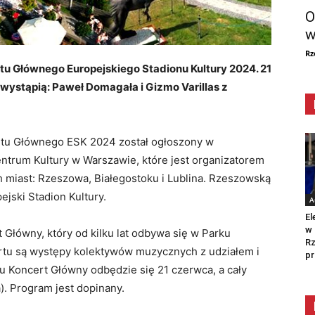
O
w
Rz
u Głównego Europejskiego Stadionu Kultury 2024. 21
ystąpią: Paweł Domagała i Gizmo Varillas z
rtu Głównego ESK 2024 został ogłoszony w
trum Kultury w Warszawie, które jest organizatorem
h miast: Rzeszowa, Białegostoku i Lublina. Rzeszowską
jski Stadion Kultury.
A
El
w 
 Główny, który od kilku lat odbywa się w Parku
Rz
tu są występy kolektywów muzycznych z udziałem i
pr
u Koncert Główny odbędzie się 21 czerwca, a cały
a). Program jest dopinany.