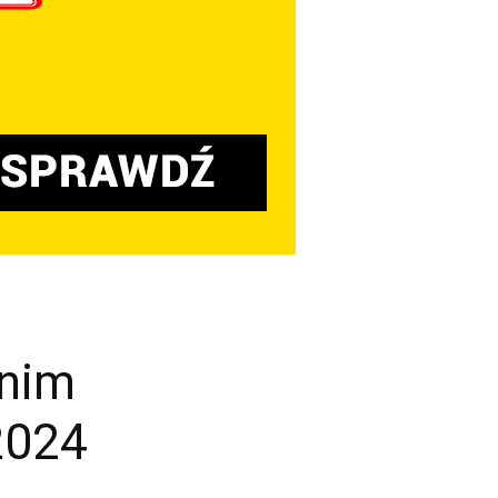
tnim
2024