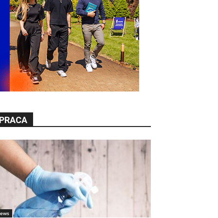
PRACA
ews