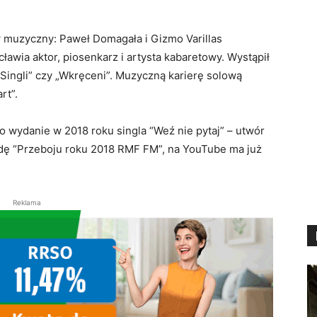
w muzyczny: Paweł Domagała i Gizmo Varillas
awia aktor, piosenkarz i artysta kabaretowy. Wystąpił
a Singli” czy „Wkręceni”. Muzyczną karierę solową
rt”.
ydanie w 2018 roku singla “Weź nie pytaj” – utwór
rodę “Przeboju roku 2018 RMF FM”, na YouTube ma już
Reklama