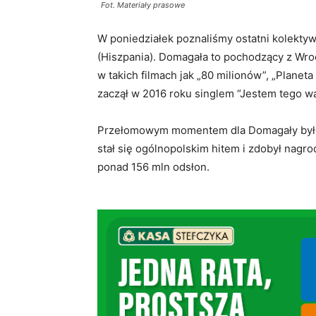
Fot. Materiały prasowe
W poniedziałek poznaliśmy ostatni kolekty
(Hiszpania). Domagała to pochodzący z Wrocł
w takich filmach jak „80 milionów”, „Planet
zaczął w 2016 roku singlem “Jestem tego wa
Przełomowym momentem dla Domagały było w
stał się ogólnopolskim hitem i zdobył nag
ponad 156 mln odsłon.