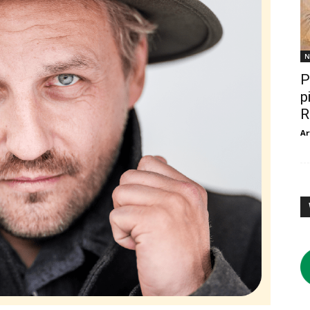
N
P
p
R
Ar