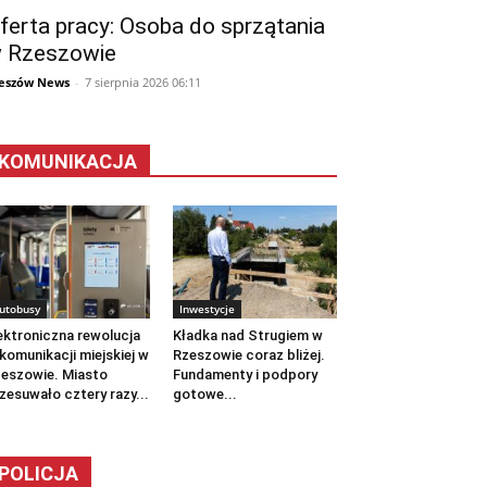
ferta pracy: Osoba do sprzątania
 Rzeszowie
eszów News
-
7 sierpnia 2026 06:11
KOMUNIKACJA
utobusy
Inwestycje
ektroniczna rewolucja
Kładka nad Strugiem w
komunikacji miejskiej w
Rzeszowie coraz bliżej.
eszowie. Miasto
Fundamenty i podpory
zesuwało cztery razy...
gotowe...
POLICJA