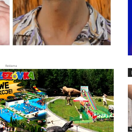
Reklama
N