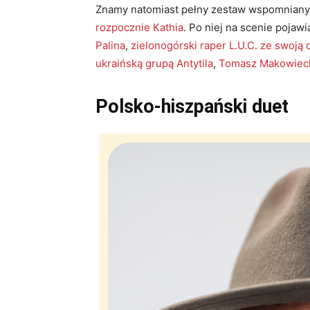
Znamy natomiast pełny zestaw wspomnian
rozpocznie Kathia
. Po niej na scenie pojawi
Palina
,
zielonogórski raper L.U.C. ze swoją o
ukraińską grupą Antytila
,
Tomasz Makowieck
Polsko-hiszpański duet