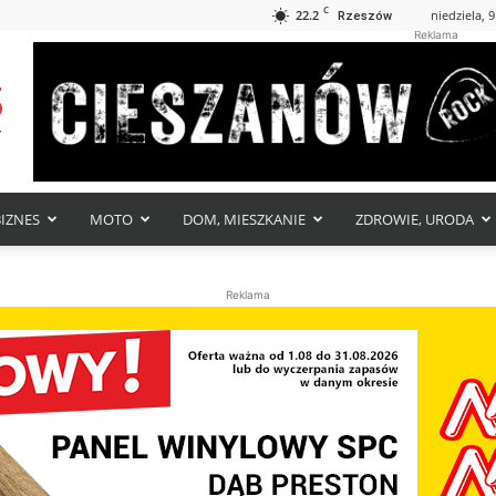
C
22.2
niedziela, 9
Rzeszów
Reklama
BIZNES
MOTO
DOM, MIESZKANIE
ZDROWIE, URODA
Reklama