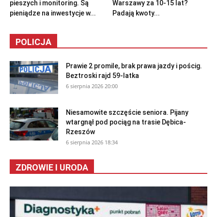
pieszych i monitoring. Są
Warszawy za 10-15 lat?
pieniądze na inwestycje w...
Padają kwoty...
POLICJA
Prawie 2 promile, brak prawa jazdy i pościg.
Beztroski rajd 59-latka
6 sierpnia 2026 20:00
Niesamowite szczęście seniora. Pijany
wtargnął pod pociąg na trasie Dębica-
Rzeszów
6 sierpnia 2026 18:34
ZDROWIE I URODA