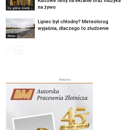
Kultowe filmy na ekranie oraz muzyka
na żywo
Co, gdzie, kiedy
Lipiec był chłodny? Meteolorog
wyjaśnia, dlaczego to złudzenie
News
Reklama