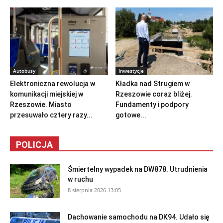
Autobusy
Inwestycje
Elektroniczna rewolucja w
Kładka nad Strugiem w
komunikacji miejskiej w
Rzeszowie coraz bliżej.
Rzeszowie. Miasto
Fundamenty i podpory
przesuwało cztery razy...
gotowe...
POLICJA
Śmiertelny wypadek na DW878. Utrudnienia
w ruchu
8 sierpnia 2026 13:05
Dachowanie samochodu na DK94. Udało się