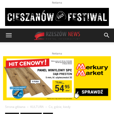
Reklama
Reklama
Strona główna
KULTURA
Co, gdzie, kiedy