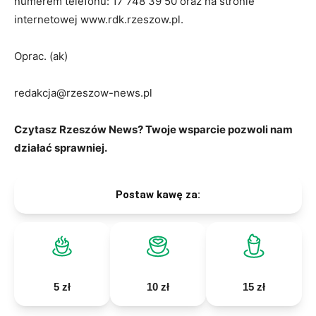
numerem telefonu: 17 748 39 50 oraz na stronie
internetowej www.rdk.rzeszow.pl.
Oprac. (ak)
redakcja@rzeszow-news.pl
Czytasz Rzeszów News? Twoje wsparcie pozwoli nam
działać sprawniej.
Postaw kawę za:
5 zł
10 zł
15 zł