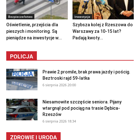
Bezpieczeństwo
Inwestycje
Oświetlenie, przejścia dla
Szybsza kolej z Rzeszowa do
pieszych i monitoring. Są
Warszawy za 10-15 lat?
pieniądze na inwestycje w...
Padają kwoty...
POLICJA
Prawie 2 promile, brak prawa jazdy i pościg.
Beztroski rajd 59-latka
6 sierpnia 2026 20:00
Niesamowite szczęście seniora. Pijany
wtargnął pod pociąg na trasie Dębica-
Rzeszów
6 sierpnia 2026 18:34
ZDROWIE I URODA