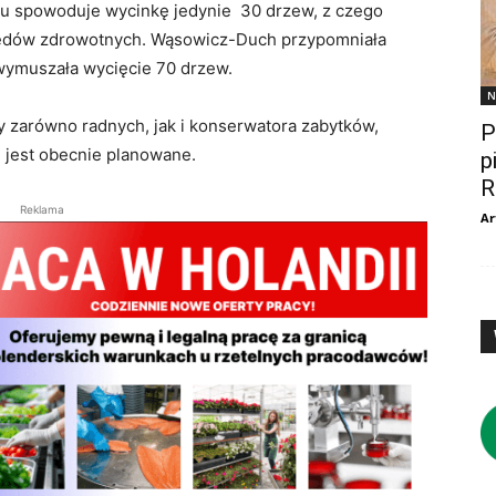
acu spowoduje wycinkę jedynie 30 drzew, z czego
zględów zdrowotnych. Wąsowicz-Duch przypomniała
 wymuszała wycięcie 70 drzew.
N
y zarówno radnych, jak i konserwatora zabytków,
P
o, jest obecnie planowane.
p
R
Reklama
Ar