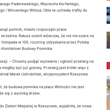
gnacego Paderewskiego, Wojciecha Korfantego,
i Wincentego Witosa. Obie te uchwały trafiły do
tanąć pomnik, miasto rozpoczęło prace
 września. Ratusz ocenił wówczas, że nie ma szans na
1 listopada w 100. rocznicę odzyskania przez Polskę
ło Komitetowi Budowy Pomnika.
esji. – Chcemy podjąć wyzwanie i ogłosić przetarg na
 mógłby być już gotowy. Przetarg jest krótki więc z
aśniał Marek Ustrobiński, wiceprezydent Rzeszowa.
, że budowa pomnika na placu Wolności nie jest
e się z wycinką drzew.
u Zieleni Miejskiej w Rzeszowie, wyjaśniła, że nowa