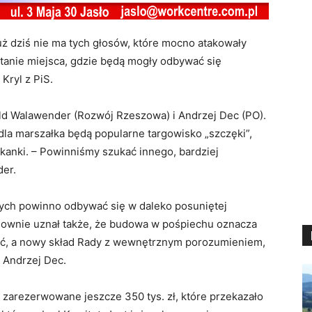
uż dziś nie ma tych głosów, które mocno atakowały
tanie miejsca, gdzie będą mogły odbywać się
Kryl z PiS.
ld Walawender (Rozwój Rzeszowa) i Andrzej Dec (PO).
dla marszałka będą popularne targowisko „szczęki”,
iekanki. – Powinniśmy szukać innego, bardziej
der.
ych powinno odbywać się w daleko posuniętej
nownie uznał także, że budowa w pośpiechu oznacza
uć, a nowy skład Rady z wewnętrznym porozumieniem,
 Andrzej Dec.
zarezerwowane jeszcze 350 tys. zł, które przekazało