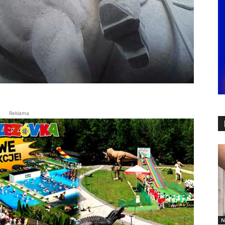
Reklama
N