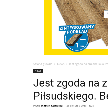
Strona główna
News
Jest zgoda na zmianę lokaliz
News
Jest zgoda na z
Piłsudskiego. B
Przez
Marcin Kobiałka
-
28 sierpnia 2018 18:28