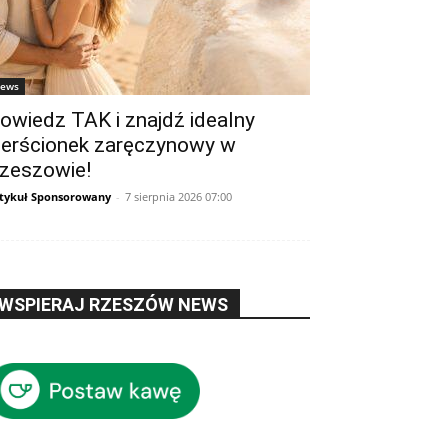
ews
owiedz TAK i znajdź idealny
ierścionek zaręczynowy w
zeszowie!
tykuł Sponsorowany
-
7 sierpnia 2026 07:00
WSPIERAJ RZESZÓW NEWS