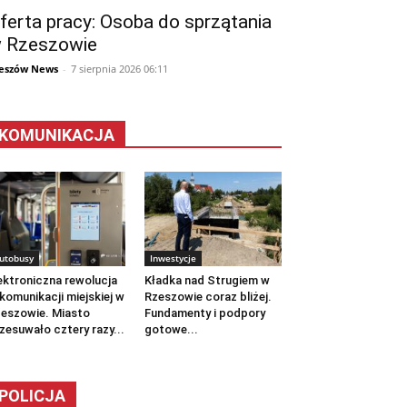
ferta pracy: Osoba do sprzątania
 Rzeszowie
eszów News
-
7 sierpnia 2026 06:11
KOMUNIKACJA
utobusy
Inwestycje
ektroniczna rewolucja
Kładka nad Strugiem w
komunikacji miejskiej w
Rzeszowie coraz bliżej.
eszowie. Miasto
Fundamenty i podpory
zesuwało cztery razy...
gotowe...
POLICJA