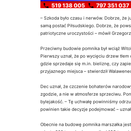
– Szkoda było czasu i nerwów. Dobrze, że j
samą postać Piłsudskiego. Dobrze, że pows
patriotyczne uroczystości – mówił Grzegorz 
Przeciwny budowie pomnika był wciąż Wito
Pierwszy uznał, że po wycięciu drzew tłem 
gdzie sprzedaje się m.in. bieliznę, czy zap
przyjaznego miejsca – stwierdził Walawene
Dec uznał, że czczenie bohaterów narodow
zgodzie, a nie w atmosferze sprzeciwu. Po
bylejakość. – Tę uchwałę powinniśmy odrz
powinien takie decyzje podejmować – uznał
Obecnie na budowę pomnika marszałka jest 