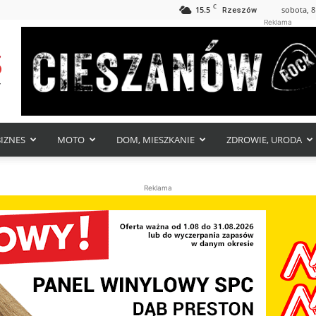
C
15.5
sobota, 8
Rzeszów
Reklama
BIZNES
MOTO
DOM, MIESZKANIE
ZDROWIE, URODA
Reklama