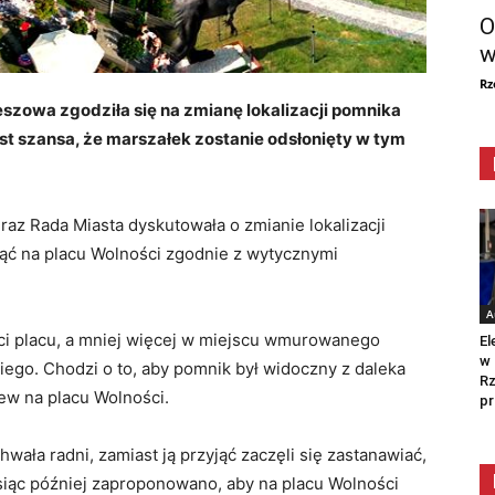
O
w
Rz
szowa zgodziła się na zmianę lokalizacji pomnika
st szansa, że marszałek zostanie odsłonięty w tym
i raz Rada Miasta dyskutowała o zmianie lokalizacji
nąć na placu Wolności zgodnie z wytycznymi
A
ci placu, a mniej więcej w miejscu wmurowanego
El
w 
iego. Chodzi o to, aby pomnik był widoczny z daleka
Rz
ew na placu Wolności.
pr
wała radni, zamiast ją przyjąć zaczęli się zastanawiać,
iąc później zaproponowano, aby na placu Wolności