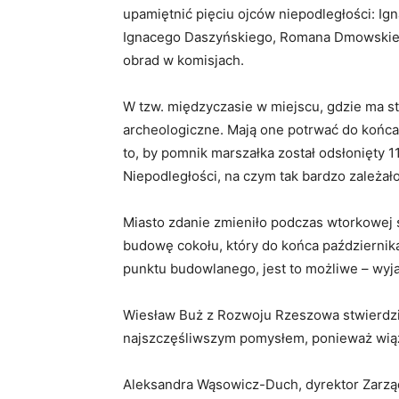
upamiętnić pięciu ojców niepodległości: I
Ignacego Daszyńskiego, Romana Dmowskiego 
obrad w komisjach.
W tzw. międzyczasie w miejscu, gdzie ma s
archeologiczne. Mają one potrwać do końca
to, by pomnik marszałka został odsłonięty 1
Niepodległości, na czym tak bardzo zależa
Miasto zdanie zmieniło podczas wtorkowej s
budowę cokołu, który do końca października
punktu budowlanego, jest to możliwe – wyj
Wiesław Buż z Rozwoju Rzeszowa stwierdził
najszczęśliwszym pomysłem, ponieważ wiąż
Aleksandra Wąsowicz-Duch, dyrektor Zarząd