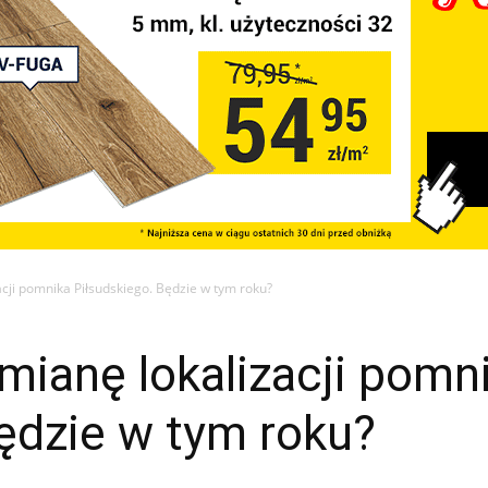
acji pomnika Piłsudskiego. Będzie w tym roku?
mianę lokalizacji pomn
ędzie w tym roku?