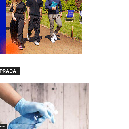
PRACA
ews