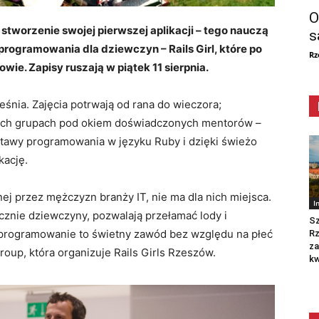
O
tworzenie swojej pierwszej aplikacji – tego nauczą
s
rogramowania dla dziewczyn – Rails Girl, które po
Rz
ie. Zapisy ruszają w piątek 11 sierpnia.
śnia. Zajęcia potrwają od rana do wieczora;
ych grupach pod okiem doświadczonych mentorów –
stawy programowania w języku Ruby i dzięki świeżo
kację.
ej przez mężczyzn branży IT, nie ma dla nich miejsca.
I
ącznie dziewczyny, pozwalają przełamać lody i
Sz
e programowanie to świetny zawód bez względu na płeć
R
za
oup, która organizuje Rails Girls Rzeszów.
kw