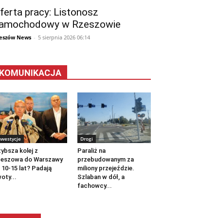
ferta pracy: Listonosz
amochodowy w Rzeszowie
eszów News
-
5 sierpnia 2026 06:14
KOMUNIKACJA
nwestycje
Drogi
ybsza kolej z
Paraliż na
zeszowa do Warszawy
przebudowanym za
 10-15 lat? Padają
miliony przejeździe.
oty...
Szlaban w dół, a
fachowcy...