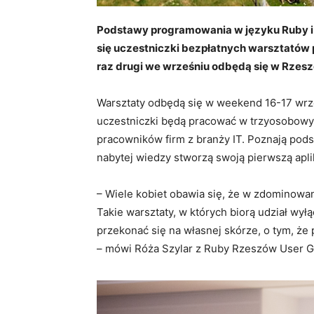
Podstawy programowania w języku Ruby i s
się uczestniczki bezpłatnych warsztatów p
raz drugi we wrześniu odbędą się w Rzeszow
Warsztaty odbędą się w weekend 16-17 wrze
uczestniczki będą pracować w trzyosobow
pracowników firm z branży IT. Poznają pod
nabytej wiedzy stworzą swoją pierwszą apli
– Wiele kobiet obawia się, że w zdominowan
Takie warsztaty, w których biorą udział wył
przekonać się na własnej skórze, o tym, ż
– mówi Róża Szylar z Ruby Rzeszów User Gr