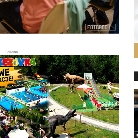
Reklama
N