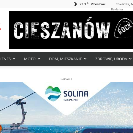
C
23.3
czwartek, 6
Rzeszów
Reklama
BIZNES
MOTO
DOM, MIESZKANIE
ZDROWIE, URODA
Reklama