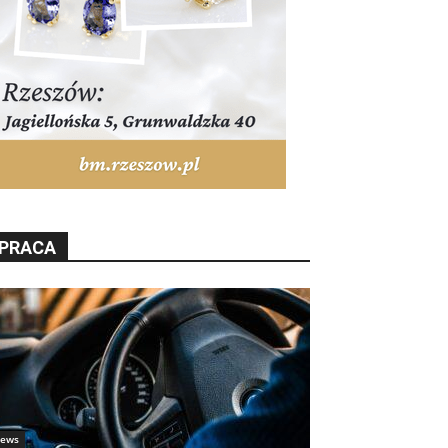
PRACA
ews