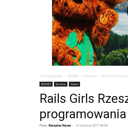
Strona główna
BIZNES
Kariera
Rails Girls Rze
BIZNES
Kariera
News
Rails Girls Rze
programowania 
Przez
Rzeszów News
-
10 sierpnia 2017 06:00