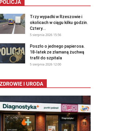
POLICJA
Trzy wypadki w Rzeszowie i
okolicach w ciągu kilku godzin.
Cztery...
5 sierpnia 2026 15:56
Poszło o jednego papierosa.
18-latek ze złamaną żuchwą
trafił do szpitala
5 sierpnia 2026 12:00
ZDROWIE I URODA