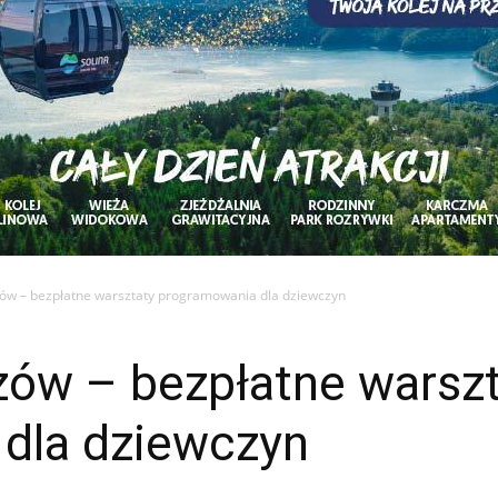
szów – bezpłatne warsztaty programowania dla dziewczyn
szów – bezpłatne warsz
dla dziewczyn