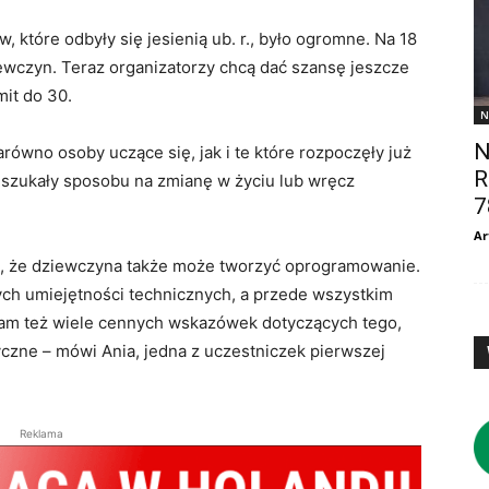
 które odbyły się jesienią ub. r., było ogromne. Na 18
ewczyn. Teraz organizatorzy chcą dać szansę jeszcze
mit do 30.
N
N
równo osoby uczące się, jak i te które rozpoczęły już
R
szukały sposobu na zmianę w życiu lub wręcz
7
Ar
u, że dziewczyna także może tworzyć oprogramowanie.
ch umiejętności technicznych, a przede wszystkim
am też wiele cennych wskazówek dotyczących tego,
czne – mówi Ania, jedna z uczestniczek pierwszej
Reklama