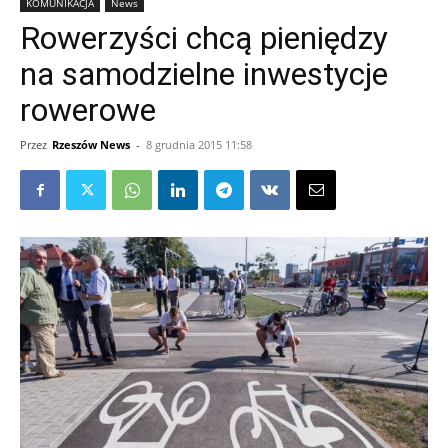
KOMUNIKACJA
News
Rowerzyści chcą pieniędzy
na samodzielne inwestycje
rowerowe
Przez
Rzeszów News
-
8 grudnia 2015 11:58