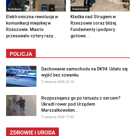
Autobusy
Inwestycje
Elektroniczna rewolucja w
Kładka nad Strugiem w
komunikacji miejskiej w
Rzeszowie coraz bliżej.
Rzeszowie. Miasto
Fundamenty i podpory
przesuwało cztery razy...
gotowe...
POLICJA
Dachowanie samochodu na DK94. Udało się
wyjść bez szwanku
7 sierpnia 2026 22:14
Rozpoznajesz go po tatuażu z sercem?
Ukradł rower pod Urzędem
Marszałkowskim...
7 sierpnia 2026 17:30
ZDROWIE I URODA