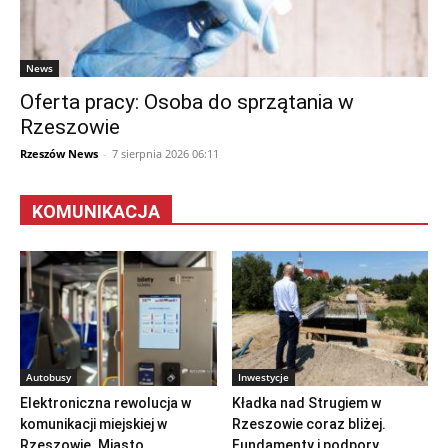
News
Oferta pracy: Osoba do sprzątania w
Rzeszowie
Rzeszów News
-
7 sierpnia 2026 06:11
KOMUNIKACJA
Autobusy
Inwestycje
Elektroniczna rewolucja w
Kładka nad Strugiem w
komunikacji miejskiej w
Rzeszowie coraz bliżej.
Rzeszowie. Miasto
Fundamenty i podpory