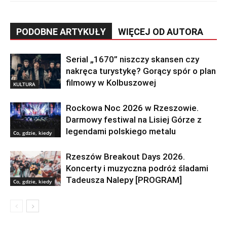
PODOBNE ARTYKUŁY
WIĘCEJ OD AUTORA
Serial „1670” niszczy skansen czy
nakręca turystykę? Gorący spór o plan
filmowy w Kolbuszowej
KULTURA
Rockowa Noc 2026 w Rzeszowie.
Darmowy festiwal na Lisiej Górze z
legendami polskiego metalu
Co, gdzie, kiedy
Rzeszów Breakout Days 2026.
Koncerty i muzyczna podróż śladami
Tadeusza Nalepy [PROGRAM]
Co, gdzie, kiedy