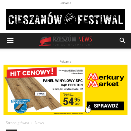
Reklama
Reklama
Strona główna
News