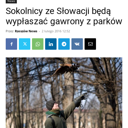
News
Sokolnicy ze Słowacji będą
wypłaszać gawrony z parków
Przez
Rzeszów News
-
2 lutego 2016 12:52