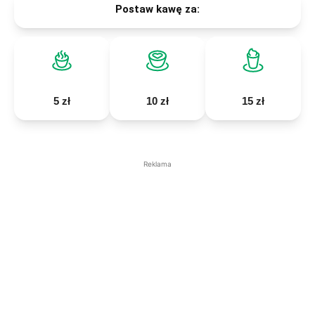
Postaw kawę za:
5 zł
10 zł
15 zł
Reklama