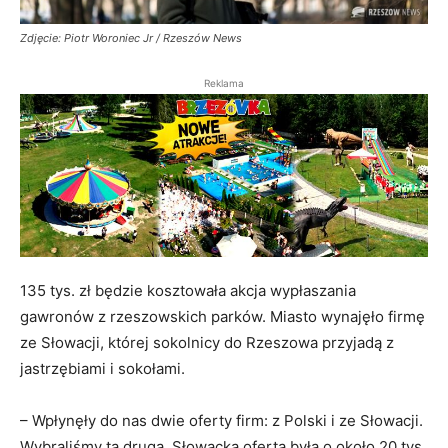
Zdjęcie: Piotr Woroniec Jr / Rzeszów News
Reklama
135 tys. zł będzie kosztowała akcja wypłaszania
gawronów z rzeszowskich parków. Miasto wynajęło firmę
ze Słowacji, której sokolnicy do Rzeszowa przyjadą z
jastrzębiami i sokołami.
– Wpłynęły do nas dwie oferty firm: z Polski i ze Słowacji.
Wybraliśmy tą drugą. Słowacka oferta była o około 20 tys.