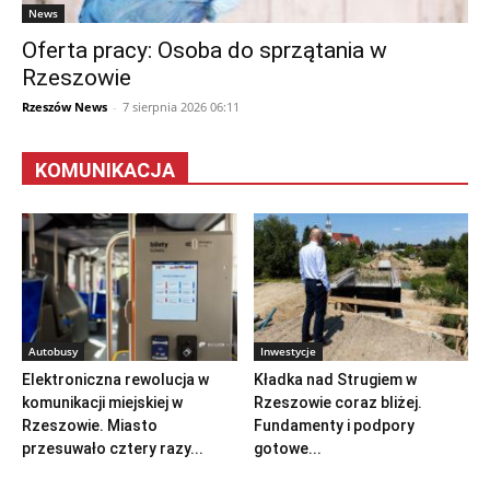
News
Oferta pracy: Osoba do sprzątania w
Rzeszowie
Rzeszów News
-
7 sierpnia 2026 06:11
KOMUNIKACJA
Autobusy
Inwestycje
Elektroniczna rewolucja w
Kładka nad Strugiem w
komunikacji miejskiej w
Rzeszowie coraz bliżej.
Rzeszowie. Miasto
Fundamenty i podpory
przesuwało cztery razy...
gotowe...