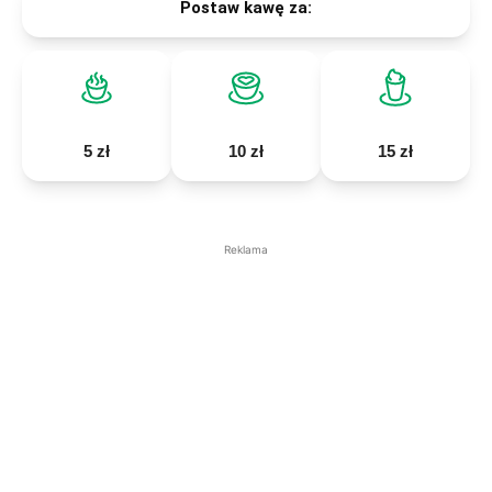
Postaw kawę za:
5 zł
10 zł
15 zł
Reklama