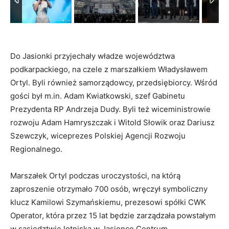
Do Jasionki przyjechały władze województwa
podkarpackiego, na czele z marszałkiem Władysławem
Ortyl. Byli również samorządowcy, przedsiębiorcy. Wśród
gości był m.in. Adam Kwiatkowski, szef Gabinetu
Prezydenta RP Andrzeja Dudy. Byli też wiceministrowie
rozwoju Adam Hamryszczak i Witold Słowik oraz Dariusz
Szewczyk, wiceprezes Polskiej Agencji Rozwoju
Regionalnego.
Marszałek Ortyl podczas uroczystości, na którą
zaproszenie otrzymało 700 osób, wręczył symboliczny
klucz Kamilowi Szymańskiemu, prezesowi spółki CWK
Operator, która przez 15 lat będzie zarządzała powstałym
w sąsiedztwie lotniska w Jasionce Centrum