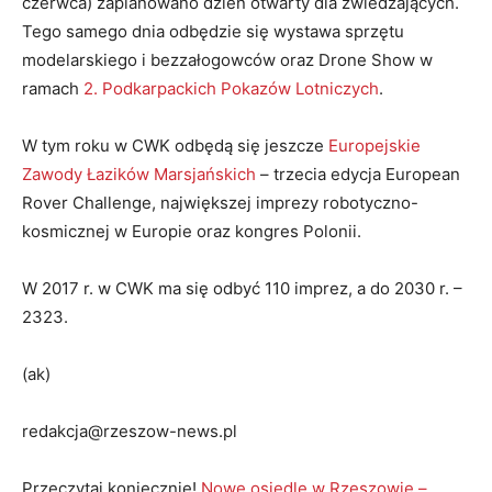
czerwca) zaplanowano dzień otwarty dla zwiedzających.
Tego samego dnia odbędzie się wystawa sprzętu
modelarskiego i bezzałogowców oraz Drone Show w
ramach
2. Podkarpackich Pokazów Lotniczych
.
W tym roku w CWK odbędą się jeszcze
Europejskie
Zawody Łazików Marsjańskich
– trzecia edycja European
Rover Challenge, największej imprezy robotyczno-
kosmicznej w Europie oraz kongres Polonii.
W 2017 r. w CWK ma się odbyć 110 imprez, a do 2030 r. –
2323.
(ak)
redakcja@rzeszow-news.pl
Przeczytaj koniecznie!
Nowe osiedle w Rzeszowie –