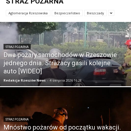
STRAŻ POŻARNA
Aglomeracja Rzeszowska
Bezpieczeństwo
Bieszczady
STRAŻ POŻARNA
Dwa pożary samochodów w Rzeszowie
jednego dnia. Strażacy gasili kolejne
auto [WIDEO]
Redakcja Rzeszów News
-
4 sierpnia 2026 16:28
STRAŻ POŻARNA
Mnóstwo pożarów od początku wakacji.