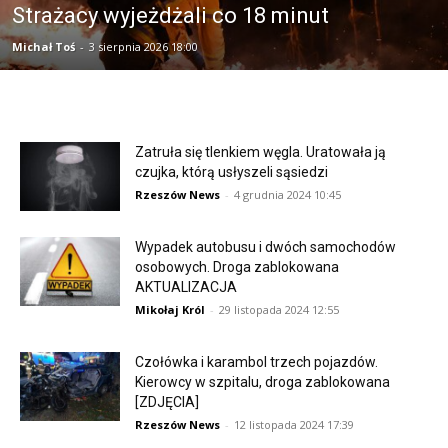
Strażacy wyjeżdżali co 18 minut
Michał Toś
-
3 sierpnia 2026 18:00
Zatruła się tlenkiem węgla. Uratowała ją
czujka, którą usłyszeli sąsiedzi
Rzeszów News
-
4 grudnia 2024 10:45
Wypadek autobusu i dwóch samochodów
osobowych. Droga zablokowana
AKTUALIZACJA
Mikołaj Król
-
29 listopada 2024 12:55
Czołówka i karambol trzech pojazdów.
Kierowcy w szpitalu, droga zablokowana
[ZDJĘCIA]
Rzeszów News
-
12 listopada 2024 17:39