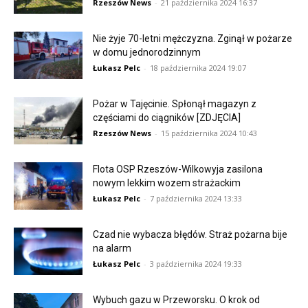
Rzeszów News
-
21 października 2024 16:37
Nie żyje 70-letni mężczyzna. Zginął w pożarze
w domu jednorodzinnym
Łukasz Pelc
-
18 października 2024 19:07
Pożar w Tajęcinie. Spłonął magazyn z
częściami do ciągników [ZDJĘCIA]
Rzeszów News
-
15 października 2024 10:43
Flota OSP Rzeszów-Wilkowyja zasilona
nowym lekkim wozem strażackim
Łukasz Pelc
-
7 października 2024 13:33
Czad nie wybacza błędów. Straż pożarna bije
na alarm
Łukasz Pelc
-
3 października 2024 19:33
Wybuch gazu w Przeworsku. O krok od