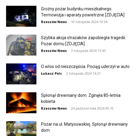
Groźny pożar budynku mieszkalnego.
Termowizja i aparaty powietrzne [ZDJĘCIA]
Rzeszów News
-
10 listopada 2024 19:34
Szybka akcja strażaków zapobiegła tragedii.
Pożar domu [ZDJĘCIA]
Rzeszów News
-
3 listopada 2024 15:45
O włos od nieszczęścia. Pociąg uderzył w auto
Łukasz Pelc
-
2 listopada 2024 16:21
Spłonął drewniany dom. Zginęła 85-letnia
kobieta
Rzeszów News
-
24 października 2024 09:10
Pożar na ul. Matysowskiej. Spłonął drewniany
dom