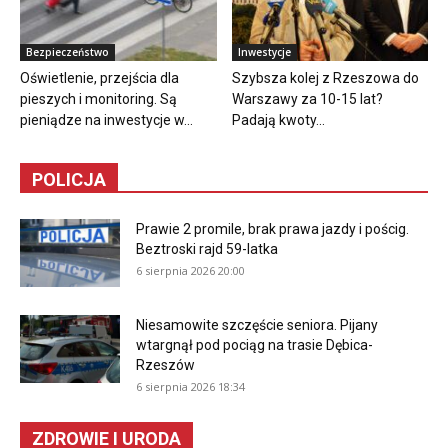
Bezpieczeństwo
Inwestycje
Oświetlenie, przejścia dla
Szybsza kolej z Rzeszowa do
pieszych i monitoring. Są
Warszawy za 10-15 lat?
pieniądze na inwestycje w...
Padają kwoty...
POLICJA
Prawie 2 promile, brak prawa jazdy i pościg.
Beztroski rajd 59-latka
6 sierpnia 2026 20:00
Niesamowite szczęście seniora. Pijany
wtargnął pod pociąg na trasie Dębica-
Rzeszów
6 sierpnia 2026 18:34
ZDROWIE I URODA