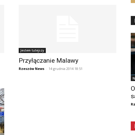
Jestem tutejszy
Przyłączanie Malawy
Rzeszów News
-
14 grudnia 2014 18:51
N
O
s
R