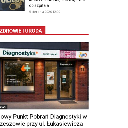
do szpitala
5 sierpnia 2026 12:00
ZDROWIE I URODA
ews
owy Punkt Pobrań Diagnostyki w
zeszowie przy ul. Łukasiewicza