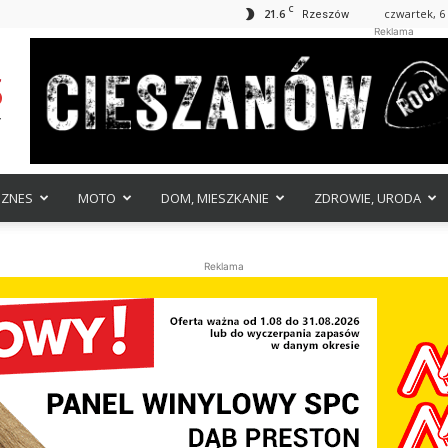
C
21.6
czwartek, 6 
Rzeszów
Reklama
IZNES
MOTO
DOM, MIESZKANIE
ZDROWIE, URODA
Reklama