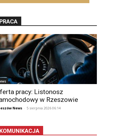
PRACA
ews
ferta pracy: Listonosz
amochodowy w Rzeszowie
zeszów News
-
5 sierpnia 2026 06:14
KOMUNIKACJA