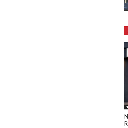
N
N
R