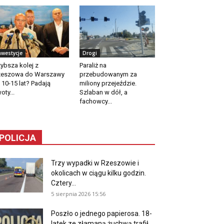
nwestycje
Drogi
ybsza kolej z
Paraliż na
zeszowa do Warszawy
przebudowanym za
 10-15 lat? Padają
miliony przejeździe.
oty...
Szlaban w dół, a
fachowcy...
POLICJA
Trzy wypadki w Rzeszowie i
okolicach w ciągu kilku godzin.
Cztery...
5 sierpnia 2026 15:56
Poszło o jednego papierosa. 18-
latek ze złamaną żuchwą trafił