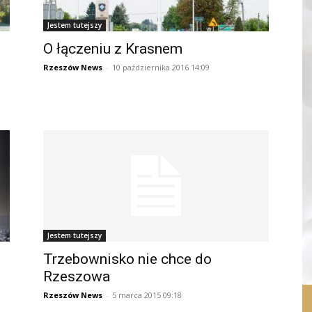
Jestem tutejszy
O łączeniu z Krasnem
Rzeszów News
-
10 października 2016 14:09
Jestem tutejszy
Trzebownisko nie chce do
Rzeszowa
Rzeszów News
-
5 marca 2015 09:18