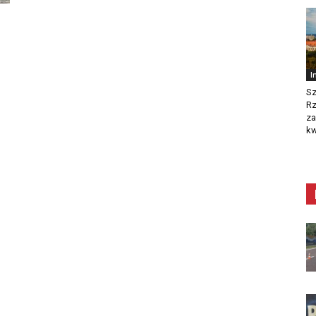
I
Sz
R
za
kw