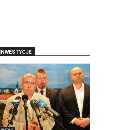
INWESTYCJE
nwestycje