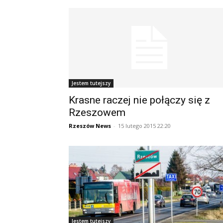
Jestem tutejszy
Krasne raczej nie połączy się z
Rzeszowem
Rzeszów News
-
15 lutego 2015 22:20
Jestem tutejszy