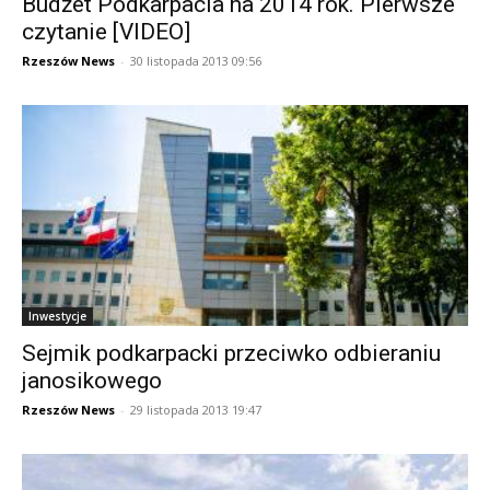
Budżet Podkarpacia na 2014 rok. Pierwsze
czytanie [VIDEO]
Rzeszów News
-
30 listopada 2013 09:56
Inwestycje
Sejmik podkarpacki przeciwko odbieraniu
janosikowego
Rzeszów News
-
29 listopada 2013 19:47