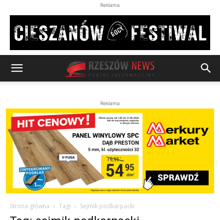
Reklama
Reklama
Strona główna
Tagi
Sejmik podkarpacki