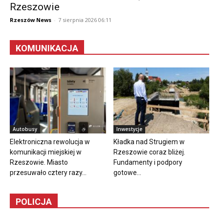
Rzeszowie
Rzeszów News
-
7 sierpnia 2026 06:11
KOMUNIKACJA
Autobusy
Inwestycje
Elektroniczna rewolucja w
Kładka nad Strugiem w
komunikacji miejskiej w
Rzeszowie coraz bliżej.
Rzeszowie. Miasto
Fundamenty i podpory
przesuwało cztery razy...
gotowe...
POLICJA